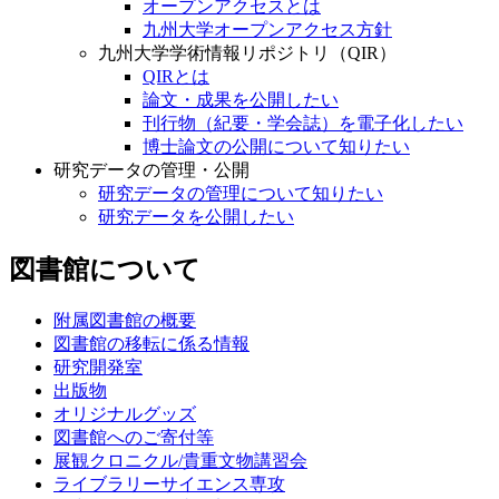
オープンアクセスとは
九州大学オープンアクセス方針
九州大学学術情報リポジトリ（QIR）
QIRとは
論文・成果を公開したい
刊行物（紀要・学会誌）を電子化したい
博士論文の公開について知りたい
研究データの管理・公開
研究データの管理について知りたい
研究データを公開したい
図書館について
附属図書館の概要
図書館の移転に係る情報
研究開発室
出版物
オリジナルグッズ
図書館へのご寄付等
展観クロニクル/貴重文物講習会
ライブラリーサイエンス専攻