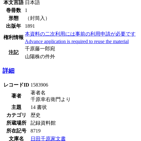
本文言語
日本語
巻冊数
1
形態
（封筒入）
出版年
1891
本資料の二次利用には事前の利用申請が必要です
権利情報
Advance application is required to reuse the material
千原藤一郎宛
注記
山陽株の件外
詳細
レコードID
1583906
著者名
著者
千原幸右衛門より
主題
14 書状
カテゴリ
歴史
所蔵場所
記録資料館
所在記号
8719
文庫名
日田千原家文書