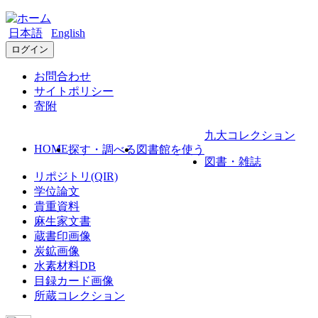
日本語
English
ログイン
お問合わせ
サイトポリシー
寄附
九大コレクション
HOME
探す・調べる
図書館を使う
図書・雑誌
リポジトリ(QIR)
学位論文
貴重資料
麻生家文書
蔵書印画像
炭鉱画像
水素材料DB
目録カード画像
所蔵コレクション