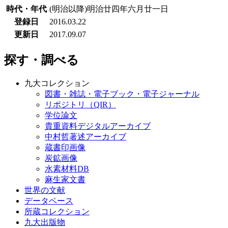
時代・年代
(明治以降)明治廿四年六月廿一日
登録日
2016.03.22
更新日
2017.09.07
探す・調べる
九大コレクション
図書・雑誌・電子ブック・電子ジャーナル
リポジトリ（QIR）
学位論文
貴重資料デジタルアーカイブ
中村哲著述アーカイブ
蔵書印画像
炭鉱画像
水素材料DB
麻生家文書
世界の文献
データベース
所蔵コレクション
九大出版物