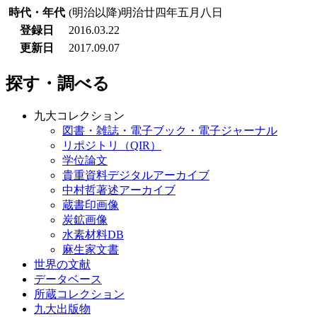
時代・年代
(明治以降)明治廿四年五月八日
登録日
2016.03.22
更新日
2017.09.07
探す・調べる
九大コレクション
図書・雑誌・電子ブック・電子ジャーナル
リポジトリ（QIR）
学位論文
貴重資料デジタルアーカイブ
中村哲著述アーカイブ
蔵書印画像
炭鉱画像
水素材料DB
麻生家文書
世界の文献
データベース
所蔵コレクション
九大出版物