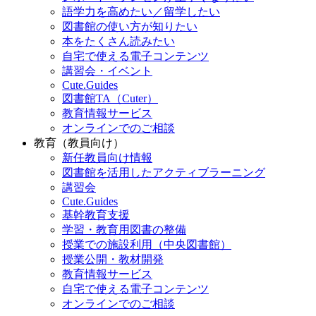
語学力を高めたい／留学したい
図書館の使い方が知りたい
本をたくさん読みたい
自宅で使える電子コンテンツ
講習会・イベント
Cute.Guides
図書館TA（Cuter）
教育情報サービス
オンラインでのご相談
教育（教員向け）
新任教員向け情報
図書館を活用したアクティブラーニング
講習会
Cute.Guides
基幹教育支援
学習・教育用図書の整備
授業での施設利用（中央図書館）
授業公開・教材開発
教育情報サービス
自宅で使える電子コンテンツ
オンラインでのご相談