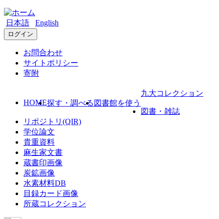
日本語
English
ログイン
お問合わせ
サイトポリシー
寄附
九大コレクション
HOME
探す・調べる
図書館を使う
図書・雑誌
リポジトリ(QIR)
学位論文
貴重資料
麻生家文書
蔵書印画像
炭鉱画像
水素材料DB
目録カード画像
所蔵コレクション