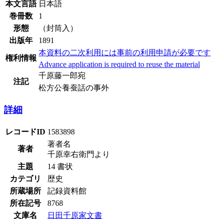
本文言語
日本語
巻冊数
1
形態
（封筒入）
出版年
1891
本資料の二次利用には事前の利用申請が必要です
権利情報
Advance application is required to reuse the material
千原藤一郎宛
注記
松方公養蚕話の事外
詳細
レコードID
1583898
著者名
著者
千原幸右衛門より
主題
14 書状
カテゴリ
歴史
所蔵場所
記録資料館
所在記号
8768
文庫名
日田千原家文書