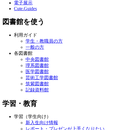
電子展示
Cute.Guides
図書館を使う
利用ガイド
学生・教職員の方
一般の方
各図書館
中央図書館
理系図書館
医学図書館
芸術工学図書館
筑紫図書館
記録資料館
学習・教育
学習（学生向け）
新入生向け情報
レポート・プレゼンが上手くなりたい