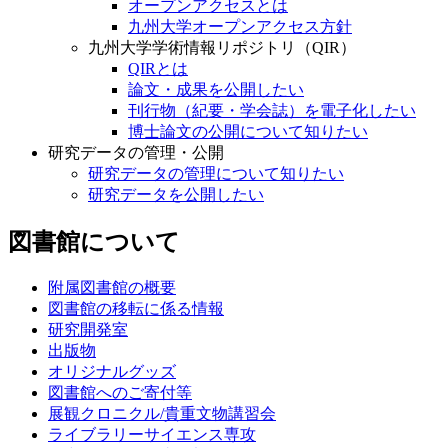
オープンアクセスとは
九州大学オープンアクセス方針
九州大学学術情報リポジトリ（QIR）
QIRとは
論文・成果を公開したい
刊行物（紀要・学会誌）を電子化したい
博士論文の公開について知りたい
研究データの管理・公開
研究データの管理について知りたい
研究データを公開したい
図書館について
附属図書館の概要
図書館の移転に係る情報
研究開発室
出版物
オリジナルグッズ
図書館へのご寄付等
展観クロニクル/貴重文物講習会
ライブラリーサイエンス専攻