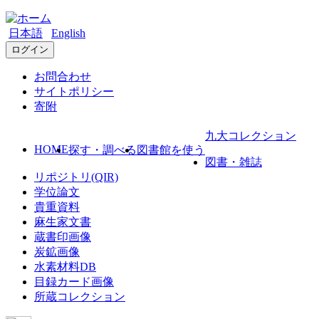
日本語
English
ログイン
お問合わせ
サイトポリシー
寄附
九大コレクション
HOME
探す・調べる
図書館を使う
図書・雑誌
リポジトリ(QIR)
学位論文
貴重資料
麻生家文書
蔵書印画像
炭鉱画像
水素材料DB
目録カード画像
所蔵コレクション