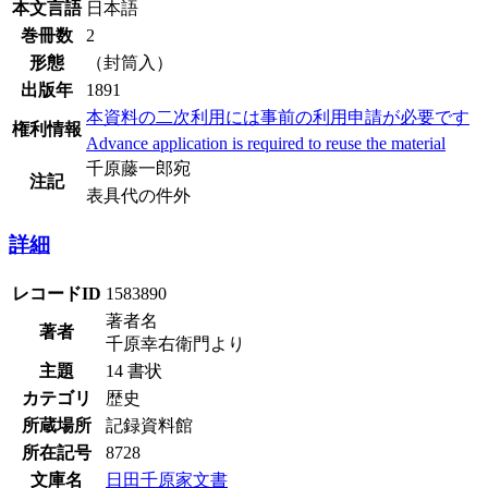
本文言語
日本語
巻冊数
2
形態
（封筒入）
出版年
1891
本資料の二次利用には事前の利用申請が必要です
権利情報
Advance application is required to reuse the material
千原藤一郎宛
注記
表具代の件外
詳細
レコードID
1583890
著者名
著者
千原幸右衛門より
主題
14 書状
カテゴリ
歴史
所蔵場所
記録資料館
所在記号
8728
文庫名
日田千原家文書