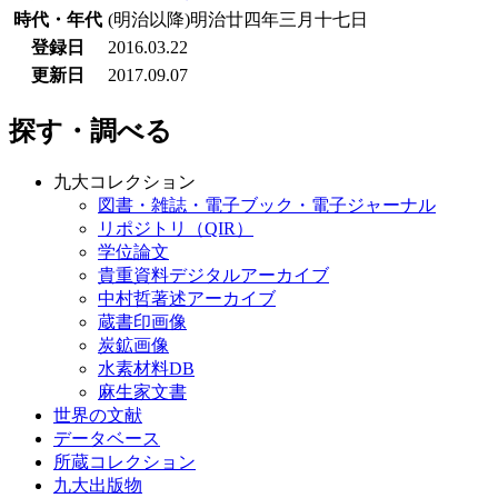
時代・年代
(明治以降)明治廿四年三月十七日
登録日
2016.03.22
更新日
2017.09.07
探す・調べる
九大コレクション
図書・雑誌・電子ブック・電子ジャーナル
リポジトリ（QIR）
学位論文
貴重資料デジタルアーカイブ
中村哲著述アーカイブ
蔵書印画像
炭鉱画像
水素材料DB
麻生家文書
世界の文献
データベース
所蔵コレクション
九大出版物