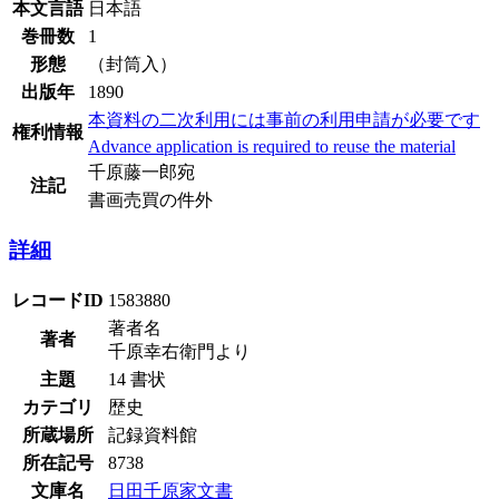
本文言語
日本語
巻冊数
1
形態
（封筒入）
出版年
1890
本資料の二次利用には事前の利用申請が必要です
権利情報
Advance application is required to reuse the material
千原藤一郎宛
注記
書画売買の件外
詳細
レコードID
1583880
著者名
著者
千原幸右衛門より
主題
14 書状
カテゴリ
歴史
所蔵場所
記録資料館
所在記号
8738
文庫名
日田千原家文書