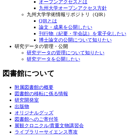
オープンアクセスとは
九州大学オープンアクセス方針
九州大学学術情報リポジトリ（QIR）
QIRとは
論文・成果を公開したい
刊行物（紀要・学会誌）を電子化したい
博士論文の公開について知りたい
研究データの管理・公開
研究データの管理について知りたい
研究データを公開したい
図書館について
附属図書館の概要
図書館の移転に係る情報
研究開発室
出版物
オリジナルグッズ
図書館へのご寄付等
展観クロニクル/貴重文物講習会
ライブラリーサイエンス専攻