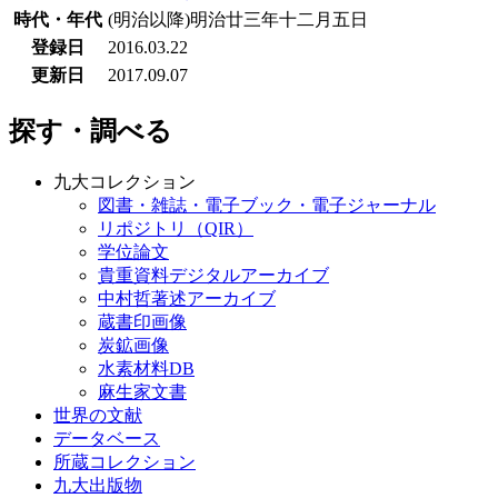
時代・年代
(明治以降)明治廿三年十二月五日
登録日
2016.03.22
更新日
2017.09.07
探す・調べる
九大コレクション
図書・雑誌・電子ブック・電子ジャーナル
リポジトリ（QIR）
学位論文
貴重資料デジタルアーカイブ
中村哲著述アーカイブ
蔵書印画像
炭鉱画像
水素材料DB
麻生家文書
世界の文献
データベース
所蔵コレクション
九大出版物