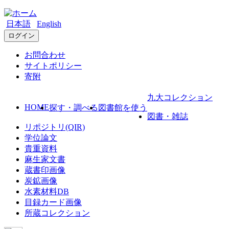
日本語
English
ログイン
お問合わせ
サイトポリシー
寄附
九大コレクション
HOME
探す・調べる
図書館を使う
図書・雑誌
リポジトリ(QIR)
学位論文
貴重資料
麻生家文書
蔵書印画像
炭鉱画像
水素材料DB
目録カード画像
所蔵コレクション