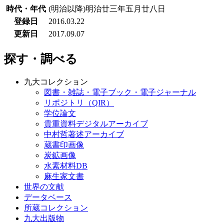
時代・年代
(明治以降)明治廿三年五月廿八日
登録日
2016.03.22
更新日
2017.09.07
探す・調べる
九大コレクション
図書・雑誌・電子ブック・電子ジャーナル
リポジトリ（QIR）
学位論文
貴重資料デジタルアーカイブ
中村哲著述アーカイブ
蔵書印画像
炭鉱画像
水素材料DB
麻生家文書
世界の文献
データベース
所蔵コレクション
九大出版物