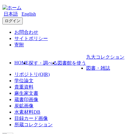
日本語
English
ログイン
お問合わせ
サイトポリシー
寄附
九大コレクション
HOME
探す・調べる
図書館を使う
図書・雑誌
リポジトリ(QIR)
学位論文
貴重資料
麻生家文書
蔵書印画像
炭鉱画像
水素材料DB
目録カード画像
所蔵コレクション