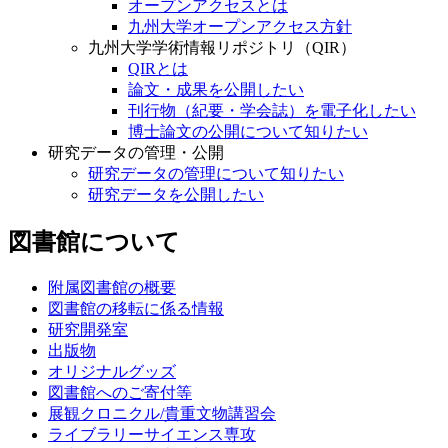
オープンアクセスとは
九州大学オープンアクセス方針
九州大学学術情報リポジトリ（QIR）
QIRとは
論文・成果を公開したい
刊行物（紀要・学会誌）を電子化したい
博士論文の公開について知りたい
研究データの管理・公開
研究データの管理について知りたい
研究データを公開したい
図書館について
附属図書館の概要
図書館の移転に係る情報
研究開発室
出版物
オリジナルグッズ
図書館へのご寄付等
展観クロニクル/貴重文物講習会
ライブラリーサイエンス専攻