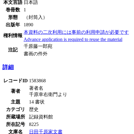
本文言語
日本語
巻冊数
1
形態
（封筒入）
出版年
1890
本資料の二次利用には事前の利用申請が必要です
権利情報
Advance application is required to reuse the material
千原藤一郎宛
注記
書画の件外
詳細
レコードID
1583868
著者名
著者
千原幸右衛門より
主題
14 書状
カテゴリ
歴史
所蔵場所
記録資料館
所在記号
8225
文庫名
日田千原家文書