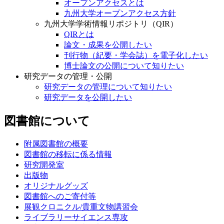
オープンアクセスとは
九州大学オープンアクセス方針
九州大学学術情報リポジトリ（QIR）
QIRとは
論文・成果を公開したい
刊行物（紀要・学会誌）を電子化したい
博士論文の公開について知りたい
研究データの管理・公開
研究データの管理について知りたい
研究データを公開したい
図書館について
附属図書館の概要
図書館の移転に係る情報
研究開発室
出版物
オリジナルグッズ
図書館へのご寄付等
展観クロニクル/貴重文物講習会
ライブラリーサイエンス専攻