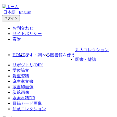
日本語
English
ログイン
お問合わせ
サイトポリシー
寄附
九大コレクション
HOME
探す・調べる
図書館を使う
図書・雑誌
リポジトリ(QIR)
学位論文
貴重資料
麻生家文書
蔵書印画像
炭鉱画像
水素材料DB
目録カード画像
所蔵コレクション