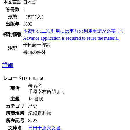
本文言語
日本語
巻冊数
1
形態
（封筒入）
出版年
1890
本資料の二次利用には事前の利用申請が必要です
権利情報
Advance application is required to reuse the material
千原藤一郎宛
注記
書画の件外
詳細
レコードID
1583866
著者名
著者
千原幸右衛門より
主題
14 書状
カテゴリ
歴史
所蔵場所
記録資料館
所在記号
8223
文庫名
日田千原家文書