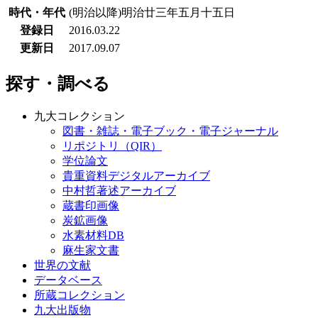
時代・年代
(明治以降)明治廿三年五月十五日
登録日
2016.03.22
更新日
2017.09.07
探す・調べる
九大コレクション
図書・雑誌・電子ブック・電子ジャーナル
リポジトリ（QIR）
学位論文
貴重資料デジタルアーカイブ
中村哲著述アーカイブ
蔵書印画像
炭鉱画像
水素材料DB
麻生家文書
世界の文献
データベース
所蔵コレクション
九大出版物