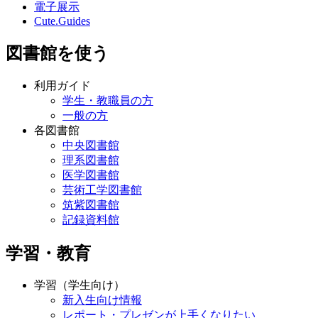
電子展示
Cute.Guides
図書館を使う
利用ガイド
学生・教職員の方
一般の方
各図書館
中央図書館
理系図書館
医学図書館
芸術工学図書館
筑紫図書館
記録資料館
学習・教育
学習（学生向け）
新入生向け情報
レポート・プレゼンが上手くなりたい