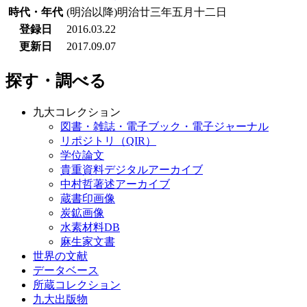
時代・年代
(明治以降)明治廿三年五月十二日
登録日
2016.03.22
更新日
2017.09.07
探す・調べる
九大コレクション
図書・雑誌・電子ブック・電子ジャーナル
リポジトリ（QIR）
学位論文
貴重資料デジタルアーカイブ
中村哲著述アーカイブ
蔵書印画像
炭鉱画像
水素材料DB
麻生家文書
世界の文献
データベース
所蔵コレクション
九大出版物