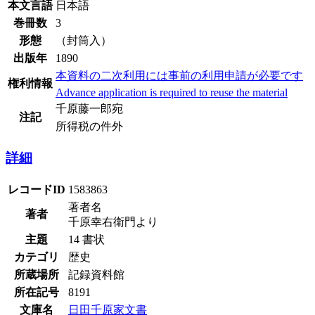
本文言語
日本語
巻冊数
3
形態
（封筒入）
出版年
1890
本資料の二次利用には事前の利用申請が必要です
権利情報
Advance application is required to reuse the material
千原藤一郎宛
注記
所得税の件外
詳細
レコードID
1583863
著者名
著者
千原幸右衛門より
主題
14 書状
カテゴリ
歴史
所蔵場所
記録資料館
所在記号
8191
文庫名
日田千原家文書