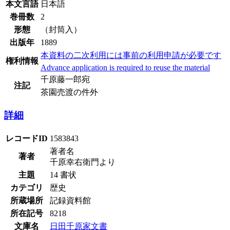
本文言語
日本語
巻冊数
2
形態
（封筒入）
出版年
1889
本資料の二次利用には事前の利用申請が必要です
権利情報
Advance application is required to reuse the material
千原藤一郎宛
注記
茶園売渡の件外
詳細
レコードID
1583843
著者名
著者
千原幸右衛門より
主題
14 書状
カテゴリ
歴史
所蔵場所
記録資料館
所在記号
8218
文庫名
日田千原家文書