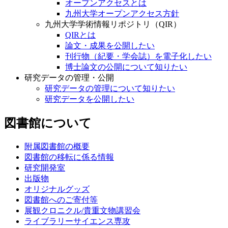
オープンアクセスとは
九州大学オープンアクセス方針
九州大学学術情報リポジトリ（QIR）
QIRとは
論文・成果を公開したい
刊行物（紀要・学会誌）を電子化したい
博士論文の公開について知りたい
研究データの管理・公開
研究データの管理について知りたい
研究データを公開したい
図書館について
附属図書館の概要
図書館の移転に係る情報
研究開発室
出版物
オリジナルグッズ
図書館へのご寄付等
展観クロニクル/貴重文物講習会
ライブラリーサイエンス専攻