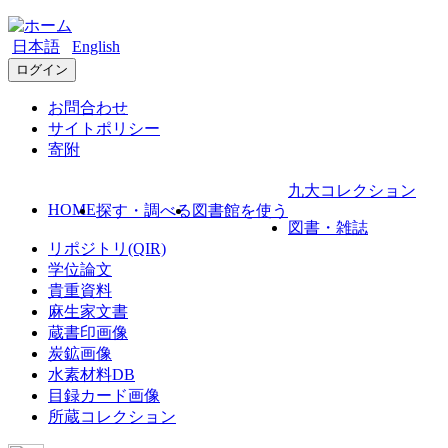
日本語
English
ログイン
お問合わせ
サイトポリシー
寄附
九大コレクション
HOME
探す・調べる
図書館を使う
図書・雑誌
リポジトリ(QIR)
学位論文
貴重資料
麻生家文書
蔵書印画像
炭鉱画像
水素材料DB
目録カード画像
所蔵コレクション