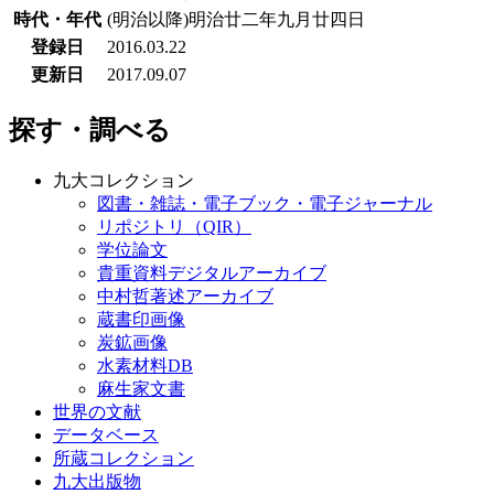
時代・年代
(明治以降)明治廿二年九月廿四日
登録日
2016.03.22
更新日
2017.09.07
探す・調べる
九大コレクション
図書・雑誌・電子ブック・電子ジャーナル
リポジトリ（QIR）
学位論文
貴重資料デジタルアーカイブ
中村哲著述アーカイブ
蔵書印画像
炭鉱画像
水素材料DB
麻生家文書
世界の文献
データベース
所蔵コレクション
九大出版物