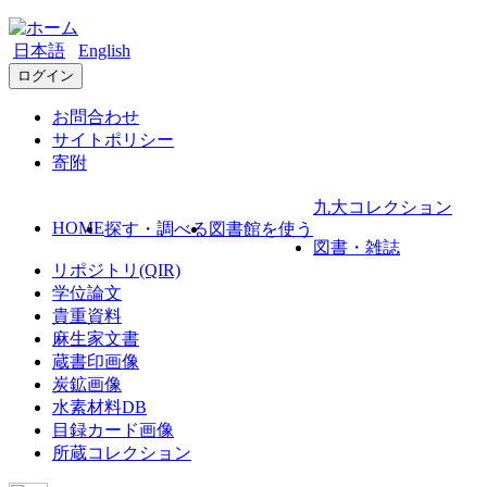
日本語
English
ログイン
お問合わせ
サイトポリシー
寄附
九大コレクション
HOME
探す・調べる
図書館を使う
図書・雑誌
リポジトリ(QIR)
学位論文
貴重資料
麻生家文書
蔵書印画像
炭鉱画像
水素材料DB
目録カード画像
所蔵コレクション