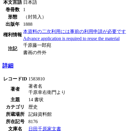
本文言語
日本語
巻冊数
1
形態
（封筒入）
出版年
1888
本資料の二次利用には事前の利用申請が必要です
権利情報
Advance application is required to reuse the material
千原藤一郎宛
注記
書画の件外
詳細
レコードID
1583810
著者名
著者
千原幸右衛門より
主題
14 書状
カテゴリ
歴史
所蔵場所
記録資料館
所在記号
8176
文庫名
日田千原家文書