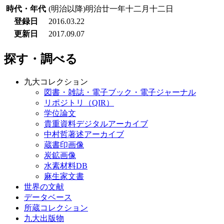
時代・年代
(明治以降)明治廿一年十二月十二日
登録日
2016.03.22
更新日
2017.09.07
探す・調べる
九大コレクション
図書・雑誌・電子ブック・電子ジャーナル
リポジトリ（QIR）
学位論文
貴重資料デジタルアーカイブ
中村哲著述アーカイブ
蔵書印画像
炭鉱画像
水素材料DB
麻生家文書
世界の文献
データベース
所蔵コレクション
九大出版物