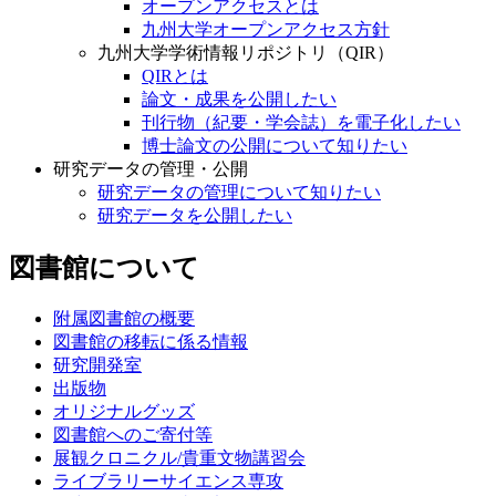
オープンアクセスとは
九州大学オープンアクセス方針
九州大学学術情報リポジトリ（QIR）
QIRとは
論文・成果を公開したい
刊行物（紀要・学会誌）を電子化したい
博士論文の公開について知りたい
研究データの管理・公開
研究データの管理について知りたい
研究データを公開したい
図書館について
附属図書館の概要
図書館の移転に係る情報
研究開発室
出版物
オリジナルグッズ
図書館へのご寄付等
展観クロニクル/貴重文物講習会
ライブラリーサイエンス専攻