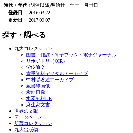
時代・年代
(明治以降)明治廿一年十一月卅日
登録日
2016.03.22
更新日
2017.09.07
探す・調べる
九大コレクション
図書・雑誌・電子ブック・電子ジャーナル
リポジトリ（QIR）
学位論文
貴重資料デジタルアーカイブ
中村哲著述アーカイブ
蔵書印画像
炭鉱画像
水素材料DB
麻生家文書
世界の文献
データベース
所蔵コレクション
九大出版物