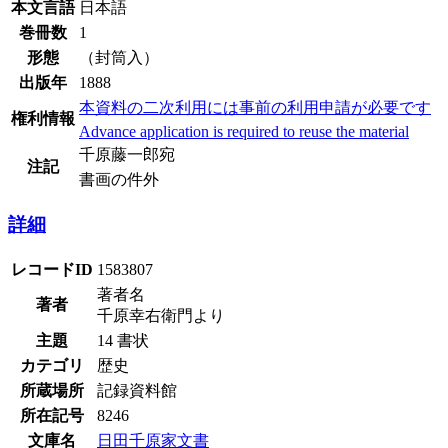
本文言語
日本語
巻冊数
1
形態
（封筒入）
出版年
1888
本資料の二次利用には事前の利用申請が必要です
権利情報
Advance application is required to reuse the material
千原藤一郎宛
注記
書画の件外
詳細
レコードID
1583807
著者名
著者
千原幸右衛門より
主題
14 書状
カテゴリ
歴史
所蔵場所
記録資料館
所在記号
8246
文庫名
日田千原家文書