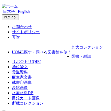
日本語
English
ログイン
お問合わせ
サイトポリシー
寄附
九大コレクション
HOME
探す・調べる
図書館を使う
図書・雑誌
リポジトリ(QIR)
学位論文
貴重資料
麻生家文書
蔵書印画像
炭鉱画像
水素材料DB
目録カード画像
所蔵コレクション