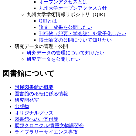
オープンアクセスとは
九州大学オープンアクセス方針
九州大学学術情報リポジトリ（QIR）
QIRとは
論文・成果を公開したい
刊行物（紀要・学会誌）を電子化したい
博士論文の公開について知りたい
研究データの管理・公開
研究データの管理について知りたい
研究データを公開したい
図書館について
附属図書館の概要
図書館の移転に係る情報
研究開発室
出版物
オリジナルグッズ
図書館へのご寄付等
展観クロニクル/貴重文物講習会
ライブラリーサイエンス専攻