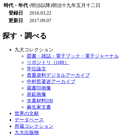
時代・年代
(明治以降)明治十九年五月十二日
登録日
2016.03.22
更新日
2017.09.07
探す・調べる
九大コレクション
図書・雑誌・電子ブック・電子ジャーナル
リポジトリ（QIR）
学位論文
貴重資料デジタルアーカイブ
中村哲著述アーカイブ
蔵書印画像
炭鉱画像
水素材料DB
麻生家文書
世界の文献
データベース
所蔵コレクション
九大出版物