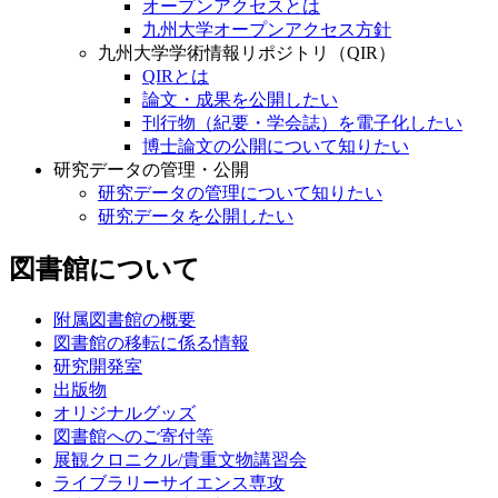
オープンアクセスとは
九州大学オープンアクセス方針
九州大学学術情報リポジトリ（QIR）
QIRとは
論文・成果を公開したい
刊行物（紀要・学会誌）を電子化したい
博士論文の公開について知りたい
研究データの管理・公開
研究データの管理について知りたい
研究データを公開したい
図書館について
附属図書館の概要
図書館の移転に係る情報
研究開発室
出版物
オリジナルグッズ
図書館へのご寄付等
展観クロニクル/貴重文物講習会
ライブラリーサイエンス専攻