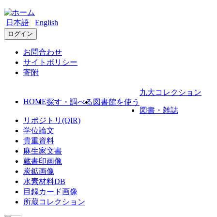
日本語
English
ログイン
お問合わせ
サイトポリシー
寄附
九大コレクション
HOME
探す・調べる
図書館を使う
図書・雑誌
リポジトリ(QIR)
学位論文
貴重資料
麻生家文書
蔵書印画像
炭鉱画像
水素材料DB
目録カード画像
所蔵コレクション