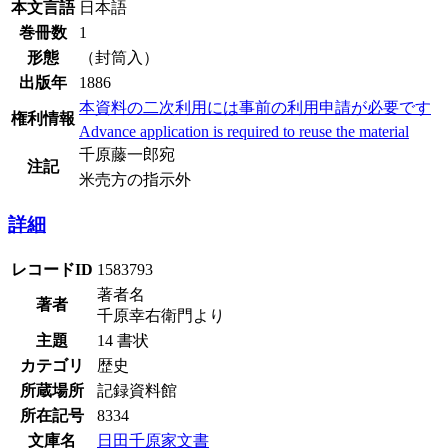
本文言語
日本語
巻冊数
1
形態
（封筒入）
出版年
1886
本資料の二次利用には事前の利用申請が必要です
権利情報
Advance application is required to reuse the material
千原藤一郎宛
注記
米売方の指示外
詳細
レコードID
1583793
著者名
著者
千原幸右衛門より
主題
14 書状
カテゴリ
歴史
所蔵場所
記録資料館
所在記号
8334
文庫名
日田千原家文書