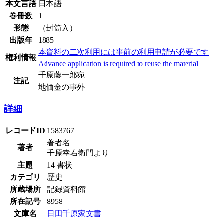
本文言語
日本語
巻冊数
1
形態
（封筒入）
出版年
1885
本資料の二次利用には事前の利用申請が必要です
権利情報
Advance application is required to reuse the material
千原藤一郎宛
注記
地価金の事外
詳細
レコードID
1583767
著者名
著者
千原幸右衛門より
主題
14 書状
カテゴリ
歴史
所蔵場所
記録資料館
所在記号
8958
文庫名
日田千原家文書