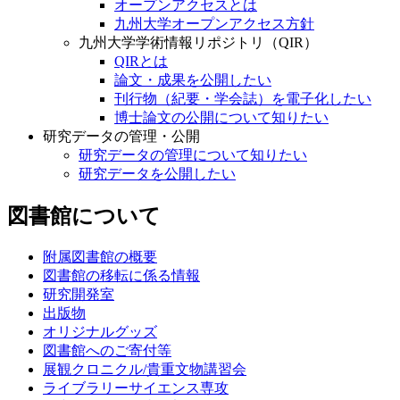
オープンアクセスとは
九州大学オープンアクセス方針
九州大学学術情報リポジトリ（QIR）
QIRとは
論文・成果を公開したい
刊行物（紀要・学会誌）を電子化したい
博士論文の公開について知りたい
研究データの管理・公開
研究データの管理について知りたい
研究データを公開したい
図書館について
附属図書館の概要
図書館の移転に係る情報
研究開発室
出版物
オリジナルグッズ
図書館へのご寄付等
展観クロニクル/貴重文物講習会
ライブラリーサイエンス専攻