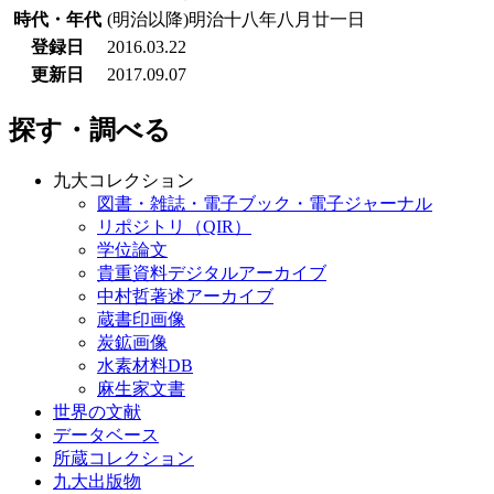
時代・年代
(明治以降)明治十八年八月廿一日
登録日
2016.03.22
更新日
2017.09.07
探す・調べる
九大コレクション
図書・雑誌・電子ブック・電子ジャーナル
リポジトリ（QIR）
学位論文
貴重資料デジタルアーカイブ
中村哲著述アーカイブ
蔵書印画像
炭鉱画像
水素材料DB
麻生家文書
世界の文献
データベース
所蔵コレクション
九大出版物