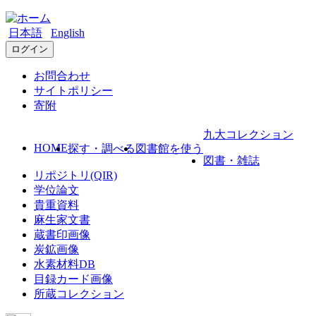
日本語
English
ログイン
お問合わせ
サイトポリシー
寄附
九大コレクション
HOME
探す・調べる
図書館を使う
図書・雑誌
リポジトリ(QIR)
学位論文
貴重資料
麻生家文書
蔵書印画像
炭鉱画像
水素材料DB
目録カード画像
所蔵コレクション