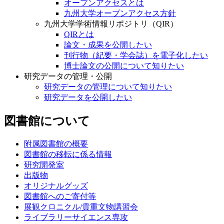
オープンアクセスとは
九州大学オープンアクセス方針
九州大学学術情報リポジトリ（QIR）
QIRとは
論文・成果を公開したい
刊行物（紀要・学会誌）を電子化したい
博士論文の公開について知りたい
研究データの管理・公開
研究データの管理について知りたい
研究データを公開したい
図書館について
附属図書館の概要
図書館の移転に係る情報
研究開発室
出版物
オリジナルグッズ
図書館へのご寄付等
展観クロニクル/貴重文物講習会
ライブラリーサイエンス専攻