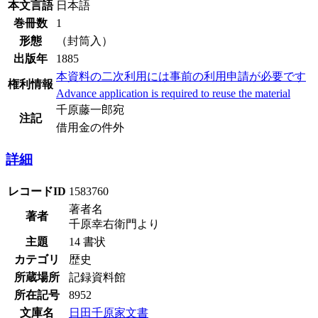
本文言語
日本語
巻冊数
1
形態
（封筒入）
出版年
1885
本資料の二次利用には事前の利用申請が必要です
権利情報
Advance application is required to reuse the material
千原藤一郎宛
注記
借用金の件外
詳細
レコードID
1583760
著者名
著者
千原幸右衛門より
主題
14 書状
カテゴリ
歴史
所蔵場所
記録資料館
所在記号
8952
文庫名
日田千原家文書