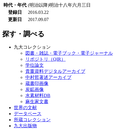
時代・年代
(明治以降)明治十八年六月三日
登録日
2016.03.22
更新日
2017.09.07
探す・調べる
九大コレクション
図書・雑誌・電子ブック・電子ジャーナル
リポジトリ（QIR）
学位論文
貴重資料デジタルアーカイブ
中村哲著述アーカイブ
蔵書印画像
炭鉱画像
水素材料DB
麻生家文書
世界の文献
データベース
所蔵コレクション
九大出版物