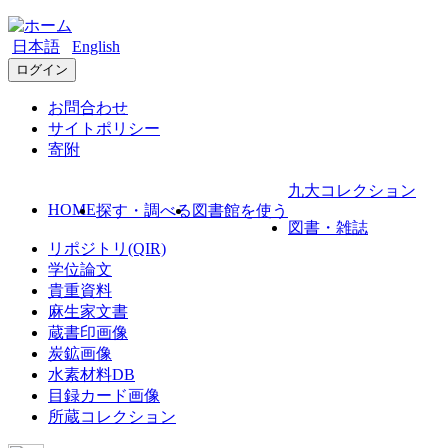
日本語
English
ログイン
お問合わせ
サイトポリシー
寄附
九大コレクション
HOME
探す・調べる
図書館を使う
図書・雑誌
リポジトリ(QIR)
学位論文
貴重資料
麻生家文書
蔵書印画像
炭鉱画像
水素材料DB
目録カード画像
所蔵コレクション