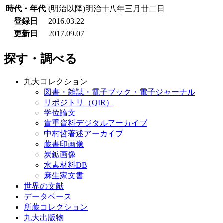
時代・年代
(明治以降)明治十八年三月廿二日
登録日
2016.03.22
更新日
2017.09.07
探す・調べる
九大コレクション
図書・雑誌・電子ブック・電子ジャーナル
リポジトリ（QIR）
学位論文
貴重資料デジタルアーカイブ
中村哲著述アーカイブ
蔵書印画像
炭鉱画像
水素材料DB
麻生家文書
世界の文献
データベース
所蔵コレクション
九大出版物