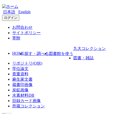
日本語
English
ログイン
お問合わせ
サイトポリシー
寄附
九大コレクション
HOME
探す・調べる
図書館を使う
図書・雑誌
リポジトリ(QIR)
学位論文
貴重資料
麻生家文書
蔵書印画像
炭鉱画像
水素材料DB
目録カード画像
所蔵コレクション