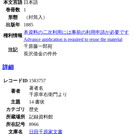
本文言語
日本語
巻冊数
1
形態
（封筒入）
出版年
1885
本資料の二次利用には事前の利用申請が必要です
権利情報
Advance application is required to reuse the material
千原藤一郎宛
注記
長沢借金の件外
詳細
レコードID
1583757
著者名
著者
千原幸右衛門より
主題
14 書状
カテゴリ
歴史
所蔵場所
記録資料館
所在記号
8966
文庫名
日田千原家文書