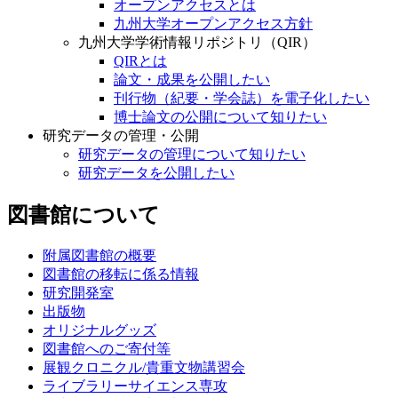
オープンアクセスとは
九州大学オープンアクセス方針
九州大学学術情報リポジトリ（QIR）
QIRとは
論文・成果を公開したい
刊行物（紀要・学会誌）を電子化したい
博士論文の公開について知りたい
研究データの管理・公開
研究データの管理について知りたい
研究データを公開したい
図書館について
附属図書館の概要
図書館の移転に係る情報
研究開発室
出版物
オリジナルグッズ
図書館へのご寄付等
展観クロニクル/貴重文物講習会
ライブラリーサイエンス専攻