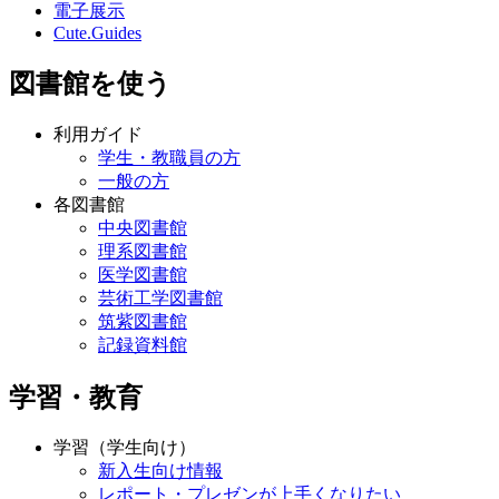
電子展示
Cute.Guides
図書館を使う
利用ガイド
学生・教職員の方
一般の方
各図書館
中央図書館
理系図書館
医学図書館
芸術工学図書館
筑紫図書館
記録資料館
学習・教育
学習（学生向け）
新入生向け情報
レポート・プレゼンが上手くなりたい