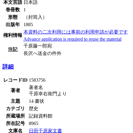
本文言語
日本語
巻冊数
1
形態
（封筒入）
出版年
1885
本資料の二次利用には事前の利用申請が必要です
権利情報
Advance application is required to reuse the material
千原藤一郎宛
注記
長沢へ送金の件外
詳細
レコードID
1583756
著者名
著者
千原幸右衛門より
主題
14 書状
カテゴリ
歴史
所蔵場所
記録資料館
所在記号
8965
文庫名
日田千原家文書