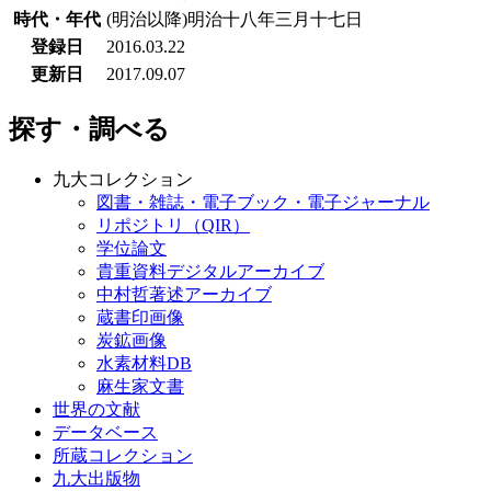
時代・年代
(明治以降)明治十八年三月十七日
登録日
2016.03.22
更新日
2017.09.07
探す・調べる
九大コレクション
図書・雑誌・電子ブック・電子ジャーナル
リポジトリ（QIR）
学位論文
貴重資料デジタルアーカイブ
中村哲著述アーカイブ
蔵書印画像
炭鉱画像
水素材料DB
麻生家文書
世界の文献
データベース
所蔵コレクション
九大出版物