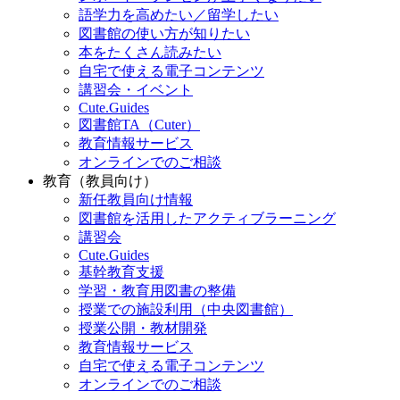
語学力を高めたい／留学したい
図書館の使い方が知りたい
本をたくさん読みたい
自宅で使える電子コンテンツ
講習会・イベント
Cute.Guides
図書館TA（Cuter）
教育情報サービス
オンラインでのご相談
教育（教員向け）
新任教員向け情報
図書館を活用したアクティブラーニング
講習会
Cute.Guides
基幹教育支援
学習・教育用図書の整備
授業での施設利用（中央図書館）
授業公開・教材開発
教育情報サービス
自宅で使える電子コンテンツ
オンラインでのご相談