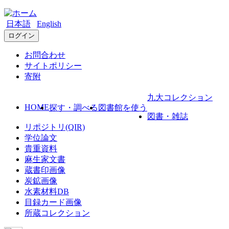
日本語
English
ログイン
お問合わせ
サイトポリシー
寄附
九大コレクション
HOME
探す・調べる
図書館を使う
図書・雑誌
リポジトリ(QIR)
学位論文
貴重資料
麻生家文書
蔵書印画像
炭鉱画像
水素材料DB
目録カード画像
所蔵コレクション