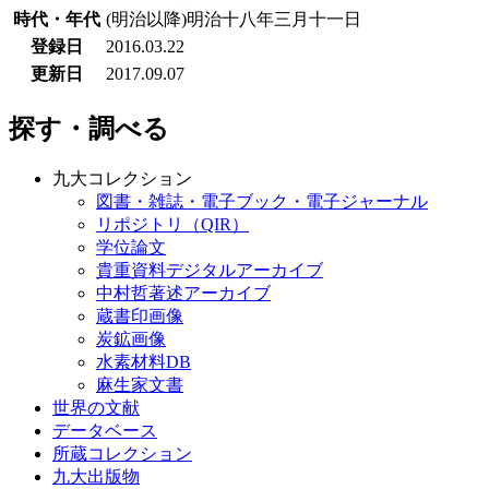
時代・年代
(明治以降)明治十八年三月十一日
登録日
2016.03.22
更新日
2017.09.07
探す・調べる
九大コレクション
図書・雑誌・電子ブック・電子ジャーナル
リポジトリ（QIR）
学位論文
貴重資料デジタルアーカイブ
中村哲著述アーカイブ
蔵書印画像
炭鉱画像
水素材料DB
麻生家文書
世界の文献
データベース
所蔵コレクション
九大出版物