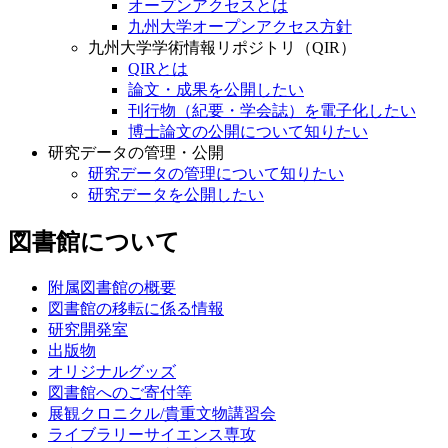
オープンアクセスとは
九州大学オープンアクセス方針
九州大学学術情報リポジトリ（QIR）
QIRとは
論文・成果を公開したい
刊行物（紀要・学会誌）を電子化したい
博士論文の公開について知りたい
研究データの管理・公開
研究データの管理について知りたい
研究データを公開したい
図書館について
附属図書館の概要
図書館の移転に係る情報
研究開発室
出版物
オリジナルグッズ
図書館へのご寄付等
展観クロニクル/貴重文物講習会
ライブラリーサイエンス専攻