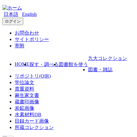
日本語
English
ログイン
お問合わせ
サイトポリシー
寄附
九大コレクション
HOME
探す・調べる
図書館を使う
図書・雑誌
リポジトリ(QIR)
学位論文
貴重資料
麻生家文書
蔵書印画像
炭鉱画像
水素材料DB
目録カード画像
所蔵コレクション