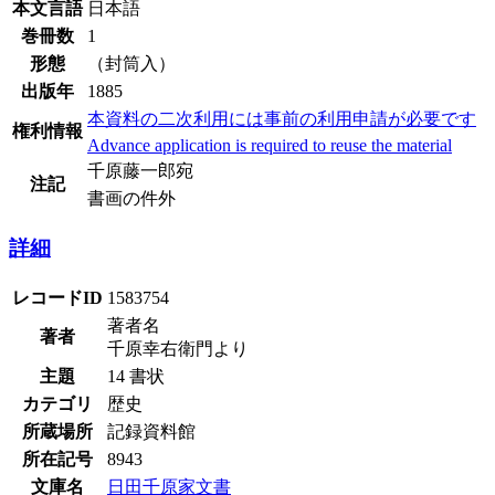
本文言語
日本語
巻冊数
1
形態
（封筒入）
出版年
1885
本資料の二次利用には事前の利用申請が必要です
権利情報
Advance application is required to reuse the material
千原藤一郎宛
注記
書画の件外
詳細
レコードID
1583754
著者名
著者
千原幸右衛門より
主題
14 書状
カテゴリ
歴史
所蔵場所
記録資料館
所在記号
8943
文庫名
日田千原家文書