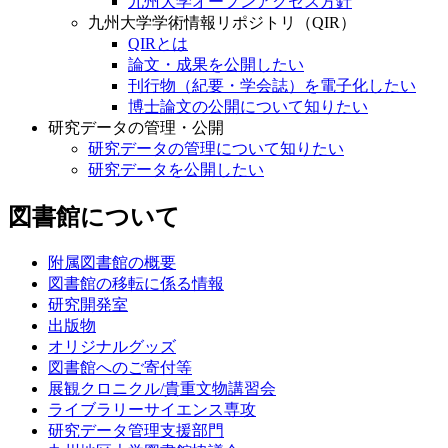
九州大学オープンアクセス方針
九州大学学術情報リポジトリ（QIR）
QIRとは
論文・成果を公開したい
刊行物（紀要・学会誌）を電子化したい
博士論文の公開について知りたい
研究データの管理・公開
研究データの管理について知りたい
研究データを公開したい
図書館について
附属図書館の概要
図書館の移転に係る情報
研究開発室
出版物
オリジナルグッズ
図書館へのご寄付等
展観クロニクル/貴重文物講習会
ライブラリーサイエンス専攻
研究データ管理支援部門