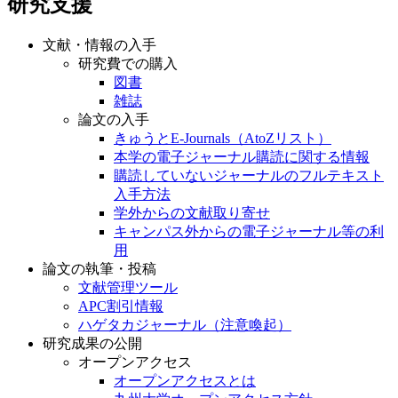
研究支援
文献・情報の入手
研究費での購入
図書
雑誌
論文の入手
きゅうとE-Journals（AtoZリスト）
本学の電子ジャーナル購読に関する情報
購読していないジャーナルのフルテキスト
入手方法
学外からの文献取り寄せ
キャンパス外からの電子ジャーナル等の利
用
論文の執筆・投稿
文献管理ツール
APC割引情報
ハゲタカジャーナル（注意喚起）
研究成果の公開
オープンアクセス
オープンアクセスとは