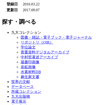
登録日
2016.03.22
更新日
2017.09.07
探す・調べる
九大コレクション
図書・雑誌・電子ブック・電子ジャーナル
リポジトリ（QIR）
学位論文
貴重資料デジタルアーカイブ
中村哲著述アーカイブ
蔵書印画像
炭鉱画像
水素材料DB
麻生家文書
世界の文献
データベース
所蔵コレクション
九大出版物
電子展示