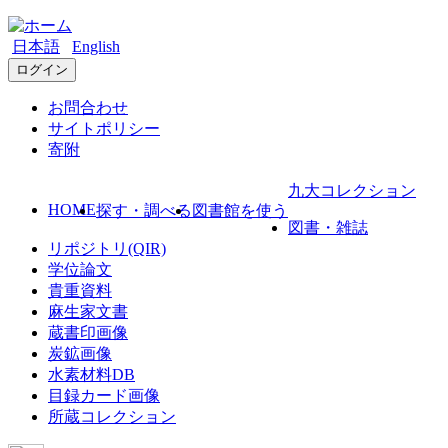
日本語
English
ログイン
お問合わせ
サイトポリシー
寄附
九大コレクション
HOME
探す・調べる
図書館を使う
図書・雑誌
リポジトリ(QIR)
学位論文
貴重資料
麻生家文書
蔵書印画像
炭鉱画像
水素材料DB
目録カード画像
所蔵コレクション