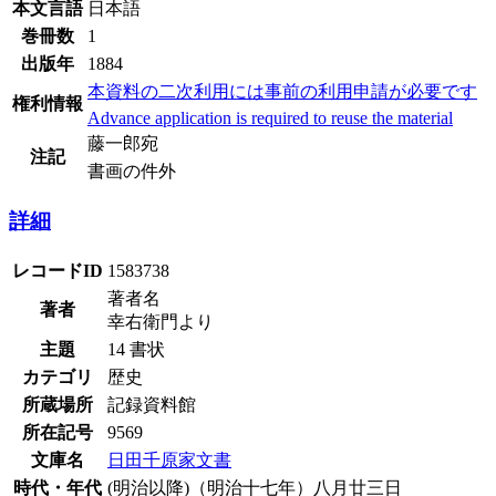
本文言語
日本語
巻冊数
1
出版年
1884
本資料の二次利用には事前の利用申請が必要です
権利情報
Advance application is required to reuse the material
藤一郎宛
注記
書画の件外
詳細
レコードID
1583738
著者名
著者
幸右衛門より
主題
14 書状
カテゴリ
歴史
所蔵場所
記録資料館
所在記号
9569
文庫名
日田千原家文書
時代・年代
(明治以降)（明治十七年）八月廿三日