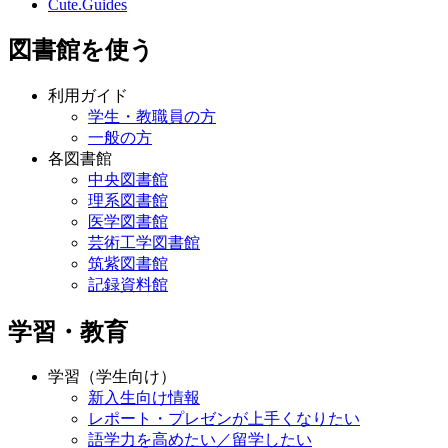
Cute.Guides
図書館を使う
利用ガイド
学生・教職員の方
一般の方
各図書館
中央図書館
理系図書館
医学図書館
芸術工学図書館
筑紫図書館
記録資料館
学習・教育
学習（学生向け）
新入生向け情報
レポート・プレゼンが上手くなりたい
語学力を高めたい／留学したい