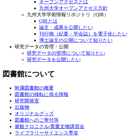
オープンアクセスとは
九州大学オープンアクセス方針
九州大学学術情報リポジトリ（QIR）
QIRとは
論文・成果を公開したい
刊行物（紀要・学会誌）を電子化したい
博士論文の公開について知りたい
研究データの管理・公開
研究データの管理について知りたい
研究データを公開したい
図書館について
附属図書館の概要
図書館の移転に係る情報
研究開発室
出版物
オリジナルグッズ
図書館へのご寄付等
展観クロニクル/貴重文物講習会
ライブラリーサイエンス専攻