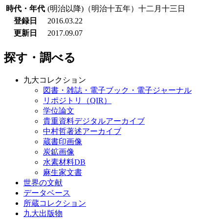
時代・年代
(明治以降)（明治十五年）十二月十三日
登録日
2016.03.22
更新日
2017.09.07
探す・調べる
九大コレクション
図書・雑誌・電子ブック・電子ジャーナル
リポジトリ（QIR）
学位論文
貴重資料デジタルアーカイブ
中村哲著述アーカイブ
蔵書印画像
炭鉱画像
水素材料DB
麻生家文書
世界の文献
データベース
所蔵コレクション
九大出版物