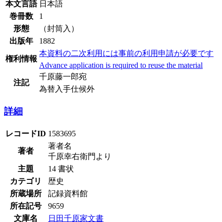
本文言語
日本語
巻冊数
1
形態
（封筒入）
出版年
1882
本資料の二次利用には事前の利用申請が必要です
権利情報
Advance application is required to reuse the material
千原藤一郎宛
注記
為替入手仕候外
詳細
レコードID
1583695
著者名
著者
千原幸右衛門より
主題
14 書状
カテゴリ
歴史
所蔵場所
記録資料館
所在記号
9659
文庫名
日田千原家文書