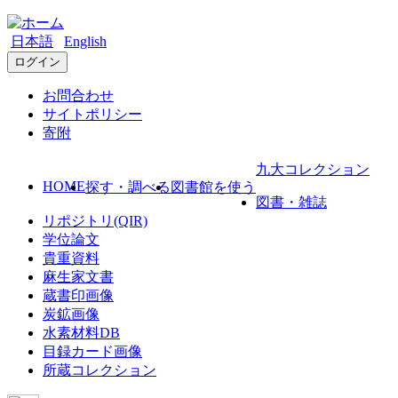
日本語
English
ログイン
お問合わせ
サイトポリシー
寄附
九大コレクション
HOME
探す・調べる
図書館を使う
図書・雑誌
リポジトリ(QIR)
学位論文
貴重資料
麻生家文書
蔵書印画像
炭鉱画像
水素材料DB
目録カード画像
所蔵コレクション