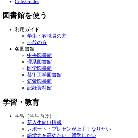
Cute.Guides
図書館を使う
利用ガイド
学生・教職員の方
一般の方
各図書館
中央図書館
理系図書館
医学図書館
芸術工学図書館
筑紫図書館
記録資料館
学習・教育
学習（学生向け）
新入生向け情報
レポート・プレゼンが上手くなりたい
語学力を高めたい／留学したい