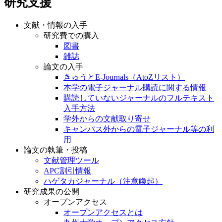
研究支援
文献・情報の入手
研究費での購入
図書
雑誌
論文の入手
きゅうとE-Journals（AtoZリスト）
本学の電子ジャーナル購読に関する情報
購読していないジャーナルのフルテキスト
入手方法
学外からの文献取り寄せ
キャンパス外からの電子ジャーナル等の利
用
論文の執筆・投稿
文献管理ツール
APC割引情報
ハゲタカジャーナル（注意喚起）
研究成果の公開
オープンアクセス
オープンアクセスとは