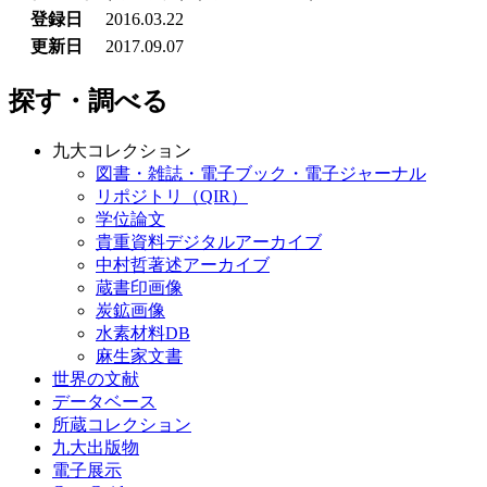
登録日
2016.03.22
更新日
2017.09.07
探す・調べる
九大コレクション
図書・雑誌・電子ブック・電子ジャーナル
リポジトリ（QIR）
学位論文
貴重資料デジタルアーカイブ
中村哲著述アーカイブ
蔵書印画像
炭鉱画像
水素材料DB
麻生家文書
世界の文献
データベース
所蔵コレクション
九大出版物
電子展示