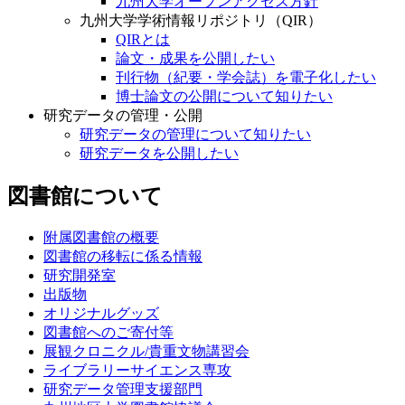
九州大学オープンアクセス方針
九州大学学術情報リポジトリ（QIR）
QIRとは
論文・成果を公開したい
刊行物（紀要・学会誌）を電子化したい
博士論文の公開について知りたい
研究データの管理・公開
研究データの管理について知りたい
研究データを公開したい
図書館について
附属図書館の概要
図書館の移転に係る情報
研究開発室
出版物
オリジナルグッズ
図書館へのご寄付等
展観クロニクル/貴重文物講習会
ライブラリーサイエンス専攻
研究データ管理支援部門