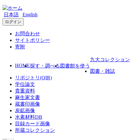
日本語
English
ログイン
お問合わせ
サイトポリシー
寄附
九大コレクション
HOME
探す・調べる
図書館を使う
図書・雑誌
リポジトリ(QIR)
学位論文
貴重資料
麻生家文書
蔵書印画像
炭鉱画像
水素材料DB
目録カード画像
所蔵コレクション