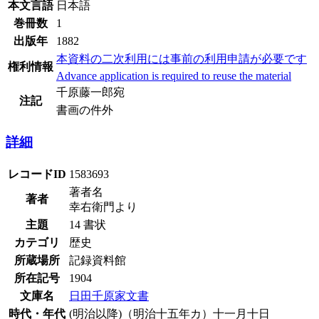
本文言語
日本語
巻冊数
1
出版年
1882
本資料の二次利用には事前の利用申請が必要です
権利情報
Advance application is required to reuse the material
千原藤一郎宛
注記
書画の件外
詳細
レコードID
1583693
著者名
著者
幸右衛門より
主題
14 書状
カテゴリ
歴史
所蔵場所
記録資料館
所在記号
1904
文庫名
日田千原家文書
時代・年代
(明治以降)（明治十五年カ）十一月十日