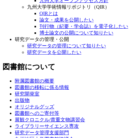
九州大学オープンアクセス方針
九州大学学術情報リポジトリ（QIR）
QIRとは
論文・成果を公開したい
刊行物（紀要・学会誌）を電子化したい
博士論文の公開について知りたい
研究データの管理・公開
研究データの管理について知りたい
研究データを公開したい
図書館について
附属図書館の概要
図書館の移転に係る情報
研究開発室
出版物
オリジナルグッズ
図書館へのご寄付等
展観クロニクル/貴重文物講習会
ライブラリーサイエンス専攻
研究データ管理支援部門