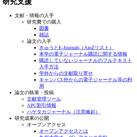
研究支援
文献・情報の入手
研究費での購入
図書
雑誌
論文の入手
きゅうとE-Journals（AtoZリスト）
本学の電子ジャーナル購読に関する情報
購読していないジャーナルのフルテキスト
入手方法
学外からの文献取り寄せ
キャンパス外からの電子ジャーナル等の利
用
論文の執筆・投稿
文献管理ツール
APC割引情報
ハゲタカジャーナル（注意喚起）
研究成果の公開
オープンアクセス
オープンアクセスとは