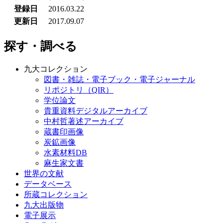
登録日
2016.03.22
更新日
2017.09.07
探す・調べる
九大コレクション
図書・雑誌・電子ブック・電子ジャーナル
リポジトリ（QIR）
学位論文
貴重資料デジタルアーカイブ
中村哲著述アーカイブ
蔵書印画像
炭鉱画像
水素材料DB
麻生家文書
世界の文献
データベース
所蔵コレクション
九大出版物
電子展示