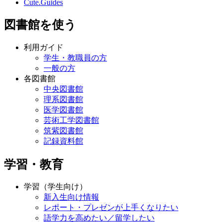
Cute.Guides
図書館を使う
利用ガイド
学生・教職員の方
一般の方
各図書館
中央図書館
理系図書館
医学図書館
芸術工学図書館
筑紫図書館
記録資料館
学習・教育
学習（学生向け）
新入生向け情報
レポート・プレゼンが上手くなりたい
語学力を高めたい／留学したい