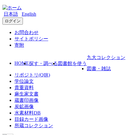
日本語
English
ログイン
お問合わせ
サイトポリシー
寄附
九大コレクション
HOME
探す・調べる
図書館を使う
図書・雑誌
リポジトリ(QIR)
学位論文
貴重資料
麻生家文書
蔵書印画像
炭鉱画像
水素材料DB
目録カード画像
所蔵コレクション