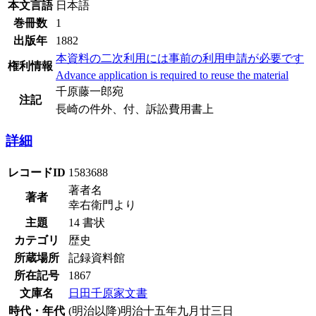
本文言語
日本語
巻冊数
1
出版年
1882
本資料の二次利用には事前の利用申請が必要です
権利情報
Advance application is required to reuse the material
千原藤一郎宛
注記
長崎の件外、付、訴訟費用書上
詳細
レコードID
1583688
著者名
著者
幸右衛門より
主題
14 書状
カテゴリ
歴史
所蔵場所
記録資料館
所在記号
1867
文庫名
日田千原家文書
時代・年代
(明治以降)明治十五年九月廿三日