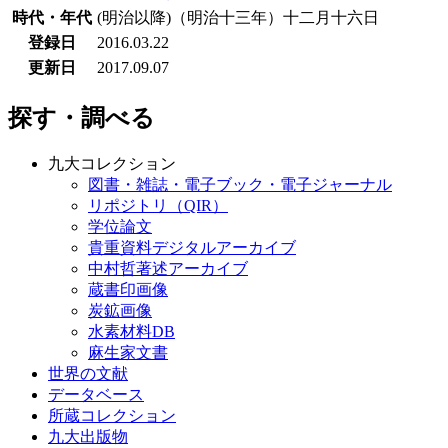
時代・年代
(明治以降)（明治十三年）十二月十六日
登録日
2016.03.22
更新日
2017.09.07
探す・調べる
九大コレクション
図書・雑誌・電子ブック・電子ジャーナル
リポジトリ（QIR）
学位論文
貴重資料デジタルアーカイブ
中村哲著述アーカイブ
蔵書印画像
炭鉱画像
水素材料DB
麻生家文書
世界の文献
データベース
所蔵コレクション
九大出版物