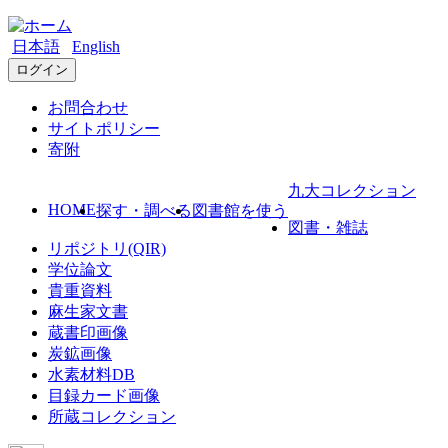
日本語
English
ログイン
お問合わせ
サイトポリシー
寄附
九大コレクション
HOME
探す・調べる
図書館を使う
図書・雑誌
リポジトリ(QIR)
学位論文
貴重資料
麻生家文書
蔵書印画像
炭鉱画像
水素材料DB
目録カード画像
所蔵コレクション