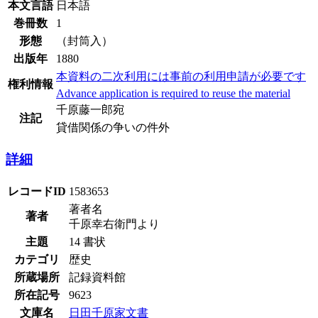
本文言語
日本語
巻冊数
1
形態
（封筒入）
出版年
1880
本資料の二次利用には事前の利用申請が必要です
権利情報
Advance application is required to reuse the material
千原藤一郎宛
注記
貸借関係の争いの件外
詳細
レコードID
1583653
著者名
著者
千原幸右衛門より
主題
14 書状
カテゴリ
歴史
所蔵場所
記録資料館
所在記号
9623
文庫名
日田千原家文書