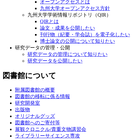
オープンアクセスとは
九州大学オープンアクセス方針
九州大学学術情報リポジトリ（QIR）
QIRとは
論文・成果を公開したい
刊行物（紀要・学会誌）を電子化したい
博士論文の公開について知りたい
研究データの管理・公開
研究データの管理について知りたい
研究データを公開したい
図書館について
附属図書館の概要
図書館の移転に係る情報
研究開発室
出版物
オリジナルグッズ
図書館へのご寄付等
展観クロニクル/貴重文物講習会
ライブラリーサイエンス専攻