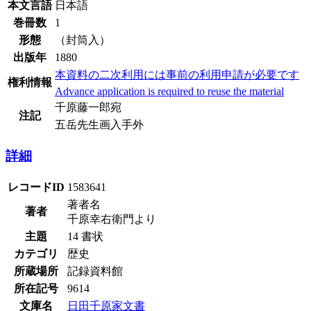
本文言語
日本語
巻冊数
1
形態
（封筒入）
出版年
1880
本資料の二次利用には事前の利用申請が必要です
権利情報
Advance application is required to reuse the material
千原藤一郎宛
注記
五岳先生画入手外
詳細
レコードID
1583641
著者名
著者
千原幸右衛門より
主題
14 書状
カテゴリ
歴史
所蔵場所
記録資料館
所在記号
9614
文庫名
日田千原家文書