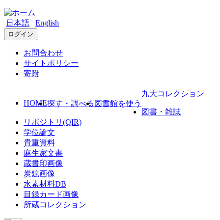
日本語
English
ログイン
お問合わせ
サイトポリシー
寄附
九大コレクション
HOME
探す・調べる
図書館を使う
図書・雑誌
リポジトリ(QIR)
学位論文
貴重資料
麻生家文書
蔵書印画像
炭鉱画像
水素材料DB
目録カード画像
所蔵コレクション