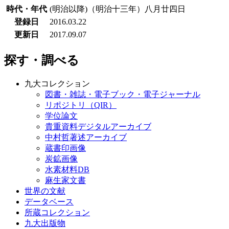
時代・年代
(明治以降)（明治十三年）八月廿四日
登録日
2016.03.22
更新日
2017.09.07
探す・調べる
九大コレクション
図書・雑誌・電子ブック・電子ジャーナル
リポジトリ（QIR）
学位論文
貴重資料デジタルアーカイブ
中村哲著述アーカイブ
蔵書印画像
炭鉱画像
水素材料DB
麻生家文書
世界の文献
データベース
所蔵コレクション
九大出版物