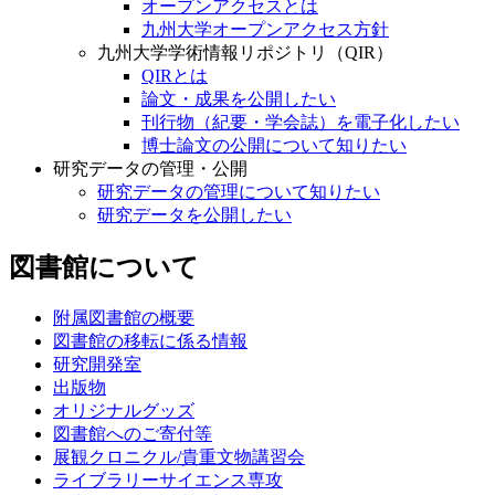
オープンアクセスとは
九州大学オープンアクセス方針
九州大学学術情報リポジトリ（QIR）
QIRとは
論文・成果を公開したい
刊行物（紀要・学会誌）を電子化したい
博士論文の公開について知りたい
研究データの管理・公開
研究データの管理について知りたい
研究データを公開したい
図書館について
附属図書館の概要
図書館の移転に係る情報
研究開発室
出版物
オリジナルグッズ
図書館へのご寄付等
展観クロニクル/貴重文物講習会
ライブラリーサイエンス専攻