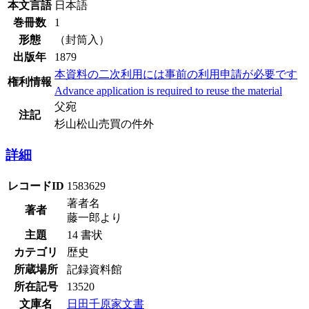
本文言語
日本語
巻冊数
1
形態
（封筒入）
出版年
1879
本資料の二次利用には事前の利用申請が必要です
権利情報
Advance application is required to reuse the material
父宛
注記
杉山松山売買の件外
詳細
レコードID
1583629
著者名
著者
藤一郎より
主題
14 書状
カテゴリ
歴史
所蔵場所
記録資料館
所在記号
13520
文庫名
日田千原家文書