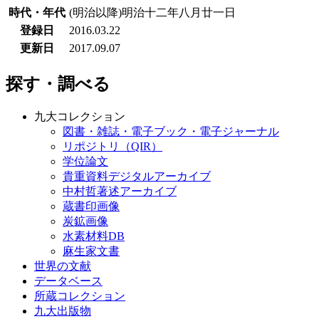
時代・年代
(明治以降)明治十二年八月廿一日
登録日
2016.03.22
更新日
2017.09.07
探す・調べる
九大コレクション
図書・雑誌・電子ブック・電子ジャーナル
リポジトリ（QIR）
学位論文
貴重資料デジタルアーカイブ
中村哲著述アーカイブ
蔵書印画像
炭鉱画像
水素材料DB
麻生家文書
世界の文献
データベース
所蔵コレクション
九大出版物