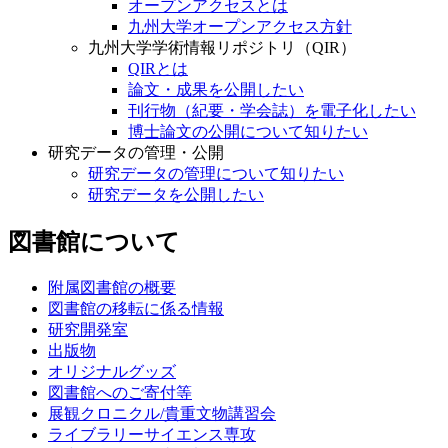
オープンアクセスとは
九州大学オープンアクセス方針
九州大学学術情報リポジトリ（QIR）
QIRとは
論文・成果を公開したい
刊行物（紀要・学会誌）を電子化したい
博士論文の公開について知りたい
研究データの管理・公開
研究データの管理について知りたい
研究データを公開したい
図書館について
附属図書館の概要
図書館の移転に係る情報
研究開発室
出版物
オリジナルグッズ
図書館へのご寄付等
展観クロニクル/貴重文物講習会
ライブラリーサイエンス専攻