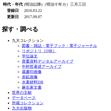
時代・年代
(明治以降)（明治十年カ）三月三日
登録日
2016.03.22
更新日
2017.09.07
探す・調べる
九大コレクション
図書・雑誌・電子ブック・電子ジャーナル
リポジトリ（QIR）
学位論文
貴重資料デジタルアーカイブ
中村哲著述アーカイブ
蔵書印画像
炭鉱画像
水素材料DB
麻生家文書
世界の文献
データベース
所蔵コレクション
九大出版物