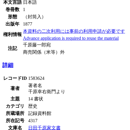
本文言語
日本語
巻冊数
1
形態
（封筒入）
出版年
1877
本資料の二次利用には事前の利用申請が必要です
権利情報
Advance application is required to reuse the material
千原藤一郎宛
注記
商売関係（米等）外
詳細
レコードID
1583624
著者名
著者
千原幸右衛門より
主題
14 書状
カテゴリ
歴史
所蔵場所
記録資料館
所在記号
4317
文庫名
日田千原家文書