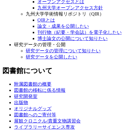
オープンアクセスとは
九州大学オープンアクセス方針
九州大学学術情報リポジトリ（QIR）
QIRとは
論文・成果を公開したい
刊行物（紀要・学会誌）を電子化したい
博士論文の公開について知りたい
研究データの管理・公開
研究データの管理について知りたい
研究データを公開したい
図書館について
附属図書館の概要
図書館の移転に係る情報
研究開発室
出版物
オリジナルグッズ
図書館へのご寄付等
展観クロニクル/貴重文物講習会
ライブラリーサイエンス専攻