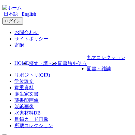
日本語
English
ログイン
お問合わせ
サイトポリシー
寄附
九大コレクション
HOME
探す・調べる
図書館を使う
図書・雑誌
リポジトリ(QIR)
学位論文
貴重資料
麻生家文書
蔵書印画像
炭鉱画像
水素材料DB
目録カード画像
所蔵コレクション