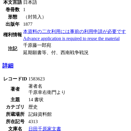
本文言語
日本語
巻冊数
1
形態
（封筒入）
出版年
1877
本資料の二次利用には事前の利用申請が必要です
権利情報
Advance application is required to reuse the material
千原藤一郎宛
注記
延期願書等、付、西南戦争戦況
詳細
レコードID
1583623
著者名
著者
千原幸右衛門より
主題
14 書状
カテゴリ
歴史
所蔵場所
記録資料館
所在記号
4313
文庫名
日田千原家文書