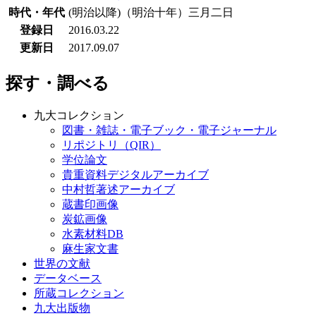
時代・年代
(明治以降)（明治十年）三月二日
登録日
2016.03.22
更新日
2017.09.07
探す・調べる
九大コレクション
図書・雑誌・電子ブック・電子ジャーナル
リポジトリ（QIR）
学位論文
貴重資料デジタルアーカイブ
中村哲著述アーカイブ
蔵書印画像
炭鉱画像
水素材料DB
麻生家文書
世界の文献
データベース
所蔵コレクション
九大出版物