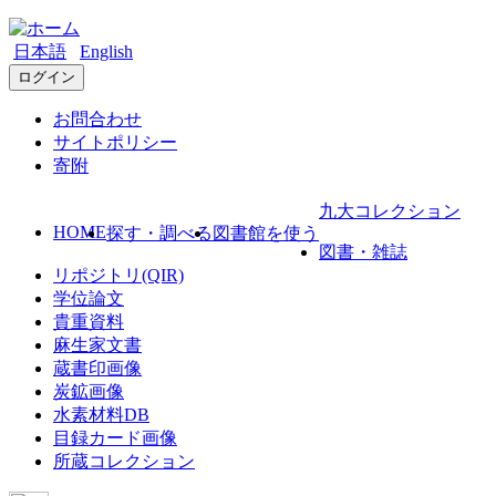
日本語
English
ログイン
お問合わせ
サイトポリシー
寄附
九大コレクション
HOME
探す・調べる
図書館を使う
図書・雑誌
リポジトリ(QIR)
学位論文
貴重資料
麻生家文書
蔵書印画像
炭鉱画像
水素材料DB
目録カード画像
所蔵コレクション