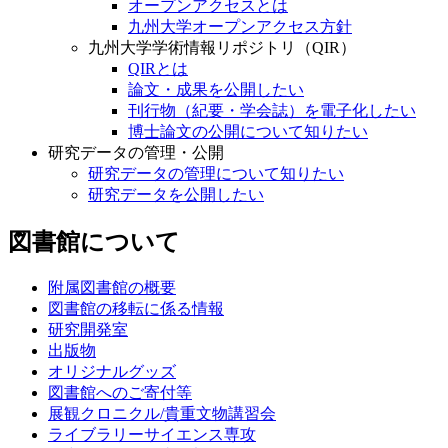
オープンアクセスとは
九州大学オープンアクセス方針
九州大学学術情報リポジトリ（QIR）
QIRとは
論文・成果を公開したい
刊行物（紀要・学会誌）を電子化したい
博士論文の公開について知りたい
研究データの管理・公開
研究データの管理について知りたい
研究データを公開したい
図書館について
附属図書館の概要
図書館の移転に係る情報
研究開発室
出版物
オリジナルグッズ
図書館へのご寄付等
展観クロニクル/貴重文物講習会
ライブラリーサイエンス専攻