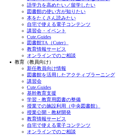
語学力を高めたい／留学したい
図書館の使い方が知りたい
本をたくさん読みたい
自宅で使える電子コンテンツ
講習会・イベント
Cute.Guides
図書館TA（Cuter）
教育情報サービス
オンラインでのご相談
教育（教員向け）
新任教員向け情報
図書館を活用したアクティブラーニング
講習会
Cute.Guides
基幹教育支援
学習・教育用図書の整備
授業での施設利用（中央図書館）
授業公開・教材開発
教育情報サービス
自宅で使える電子コンテンツ
オンラインでのご相談