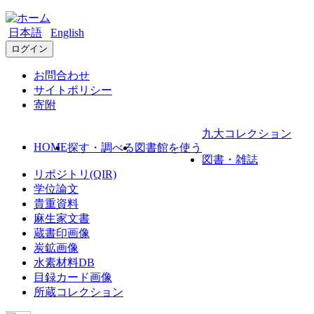
日本語
English
ログイン
お問合わせ
サイトポリシー
寄附
九大コレクション
HOME
探す・調べる
図書館を使う
図書・雑誌
リポジトリ(QIR)
学位論文
貴重資料
麻生家文書
蔵書印画像
炭鉱画像
水素材料DB
目録カード画像
所蔵コレクション