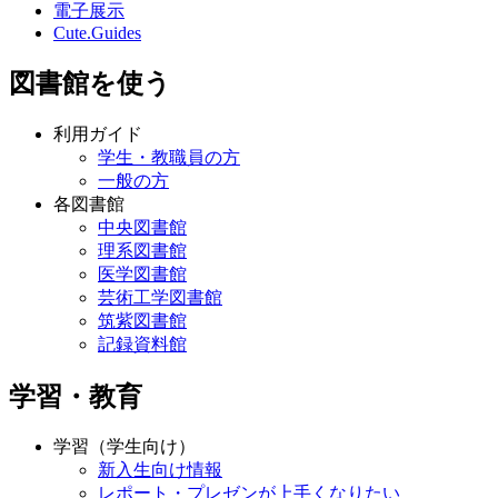
電子展示
Cute.Guides
図書館を使う
利用ガイド
学生・教職員の方
一般の方
各図書館
中央図書館
理系図書館
医学図書館
芸術工学図書館
筑紫図書館
記録資料館
学習・教育
学習（学生向け）
新入生向け情報
レポート・プレゼンが上手くなりたい