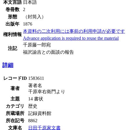
本文言語
日本語
巻冊数
2
形態
（封筒入）
出版年
1876
本資料の二次利用には事前の利用申請が必要です
権利情報
Advance application is required to reuse the material
千原藤一郎宛
注記
福沢諭吉との面談の報告
詳細
レコードID
1583611
著者名
著者
千原幸右衛門より
主題
14 書状
カテゴリ
歴史
所蔵場所
記録資料館
所在記号
8862
文庫名
日田千原家文書