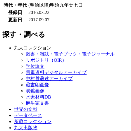
時代・年代
(明治以降)明治九年廿七日
登録日
2016.03.22
更新日
2017.09.07
探す・調べる
九大コレクション
図書・雑誌・電子ブック・電子ジャーナル
リポジトリ（QIR）
学位論文
貴重資料デジタルアーカイブ
中村哲著述アーカイブ
蔵書印画像
炭鉱画像
水素材料DB
麻生家文書
世界の文献
データベース
所蔵コレクション
九大出版物