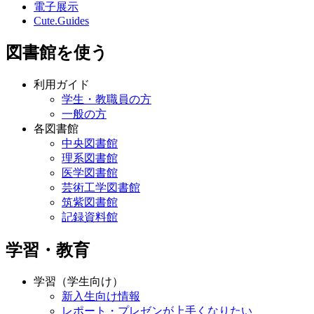
電子展示
Cute.Guides
図書館を使う
利用ガイド
学生・教職員の方
一般の方
各図書館
中央図書館
理系図書館
医学図書館
芸術工学図書館
筑紫図書館
記録資料館
学習・教育
学習（学生向け）
新入生向け情報
レポート・プレゼンが上手くなりたい