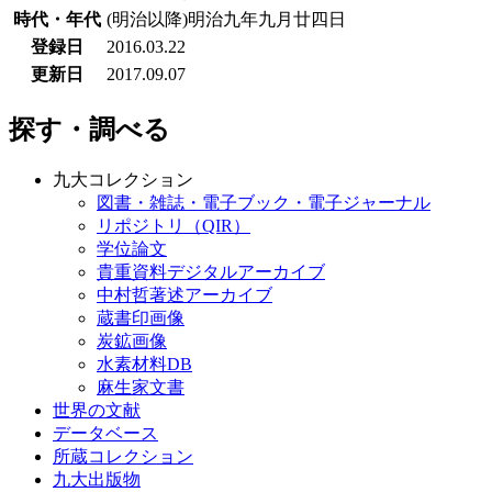
時代・年代
(明治以降)明治九年九月廿四日
登録日
2016.03.22
更新日
2017.09.07
探す・調べる
九大コレクション
図書・雑誌・電子ブック・電子ジャーナル
リポジトリ（QIR）
学位論文
貴重資料デジタルアーカイブ
中村哲著述アーカイブ
蔵書印画像
炭鉱画像
水素材料DB
麻生家文書
世界の文献
データベース
所蔵コレクション
九大出版物