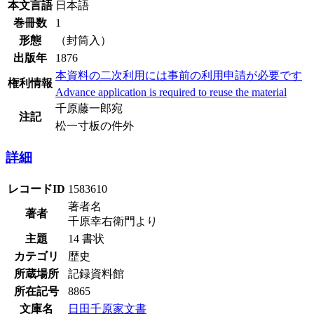
本文言語
日本語
巻冊数
1
形態
（封筒入）
出版年
1876
本資料の二次利用には事前の利用申請が必要です
権利情報
Advance application is required to reuse the material
千原藤一郎宛
注記
松一寸板の件外
詳細
レコードID
1583610
著者名
著者
千原幸右衛門より
主題
14 書状
カテゴリ
歴史
所蔵場所
記録資料館
所在記号
8865
文庫名
日田千原家文書