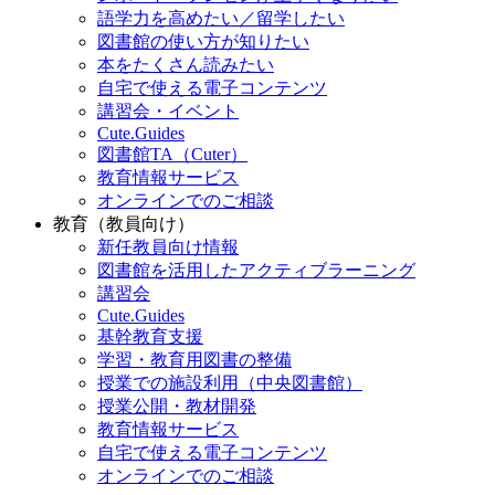
語学力を高めたい／留学したい
図書館の使い方が知りたい
本をたくさん読みたい
自宅で使える電子コンテンツ
講習会・イベント
Cute.Guides
図書館TA（Cuter）
教育情報サービス
オンラインでのご相談
教育（教員向け）
新任教員向け情報
図書館を活用したアクティブラーニング
講習会
Cute.Guides
基幹教育支援
学習・教育用図書の整備
授業での施設利用（中央図書館）
授業公開・教材開発
教育情報サービス
自宅で使える電子コンテンツ
オンラインでのご相談