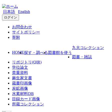
日本語
English
ログイン
お問合わせ
サイトポリシー
寄附
九大コレクション
HOME
探す・調べる
図書館を使う
図書・雑誌
リポジトリ(QIR)
学位論文
貴重資料
麻生家文書
蔵書印画像
炭鉱画像
水素材料DB
目録カード画像
所蔵コレクション