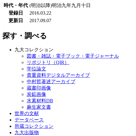
時代・年代
(明治以降)明治九年九月十日
登録日
2016.03.22
更新日
2017.09.07
探す・調べる
九大コレクション
図書・雑誌・電子ブック・電子ジャーナル
リポジトリ（QIR）
学位論文
貴重資料デジタルアーカイブ
中村哲著述アーカイブ
蔵書印画像
炭鉱画像
水素材料DB
麻生家文書
世界の文献
データベース
所蔵コレクション
九大出版物