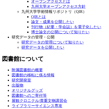
オープンアクセスとは
九州大学オープンアクセス方針
九州大学学術情報リポジトリ（QIR）
QIRとは
論文・成果を公開したい
刊行物（紀要・学会誌）を電子化したい
博士論文の公開について知りたい
研究データの管理・公開
研究データの管理について知りたい
研究データを公開したい
図書館について
附属図書館の概要
図書館の移転に係る情報
研究開発室
出版物
オリジナルグッズ
図書館へのご寄付等
展観クロニクル/貴重文物講習会
ライブラリーサイエンス専攻