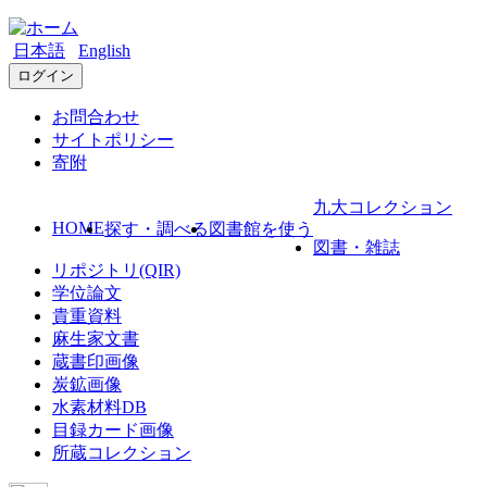
日本語
English
ログイン
お問合わせ
サイトポリシー
寄附
九大コレクション
HOME
探す・調べる
図書館を使う
図書・雑誌
リポジトリ(QIR)
学位論文
貴重資料
麻生家文書
蔵書印画像
炭鉱画像
水素材料DB
目録カード画像
所蔵コレクション