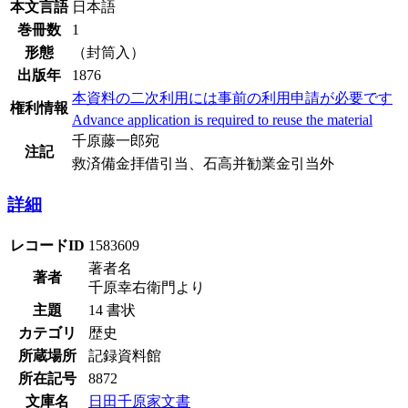
本文言語
日本語
巻冊数
1
形態
（封筒入）
出版年
1876
本資料の二次利用には事前の利用申請が必要です
権利情報
Advance application is required to reuse the material
千原藤一郎宛
注記
救済備金拝借引当、石高并勧業金引当外
詳細
レコードID
1583609
著者名
著者
千原幸右衛門より
主題
14 書状
カテゴリ
歴史
所蔵場所
記録資料館
所在記号
8872
文庫名
日田千原家文書