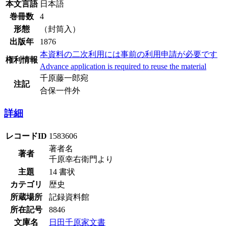
本文言語
日本語
巻冊数
4
形態
（封筒入）
出版年
1876
本資料の二次利用には事前の利用申請が必要です
権利情報
Advance application is required to reuse the material
千原藤一郎宛
注記
合保一件外
詳細
レコードID
1583606
著者名
著者
千原幸右衛門より
主題
14 書状
カテゴリ
歴史
所蔵場所
記録資料館
所在記号
8846
文庫名
日田千原家文書