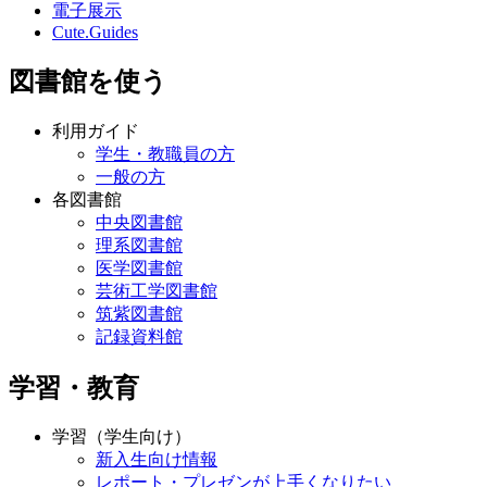
電子展示
Cute.Guides
図書館を使う
利用ガイド
学生・教職員の方
一般の方
各図書館
中央図書館
理系図書館
医学図書館
芸術工学図書館
筑紫図書館
記録資料館
学習・教育
学習（学生向け）
新入生向け情報
レポート・プレゼンが上手くなりたい