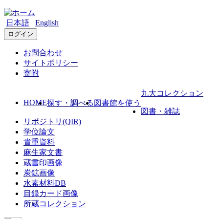
日本語
English
ログイン
お問合わせ
サイトポリシー
寄附
九大コレクション
HOME
探す・調べる
図書館を使う
図書・雑誌
リポジトリ(QIR)
学位論文
貴重資料
麻生家文書
蔵書印画像
炭鉱画像
水素材料DB
目録カード画像
所蔵コレクション