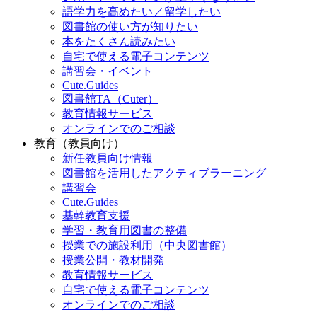
語学力を高めたい／留学したい
図書館の使い方が知りたい
本をたくさん読みたい
自宅で使える電子コンテンツ
講習会・イベント
Cute.Guides
図書館TA（Cuter）
教育情報サービス
オンラインでのご相談
教育（教員向け）
新任教員向け情報
図書館を活用したアクティブラーニング
講習会
Cute.Guides
基幹教育支援
学習・教育用図書の整備
授業での施設利用（中央図書館）
授業公開・教材開発
教育情報サービス
自宅で使える電子コンテンツ
オンラインでのご相談