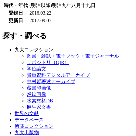
時代・年代
(明治以降)明治九年八月十九日
登録日
2016.03.22
更新日
2017.09.07
探す・調べる
九大コレクション
図書・雑誌・電子ブック・電子ジャーナル
リポジトリ（QIR）
学位論文
貴重資料デジタルアーカイブ
中村哲著述アーカイブ
蔵書印画像
炭鉱画像
水素材料DB
麻生家文書
世界の文献
データベース
所蔵コレクション
九大出版物