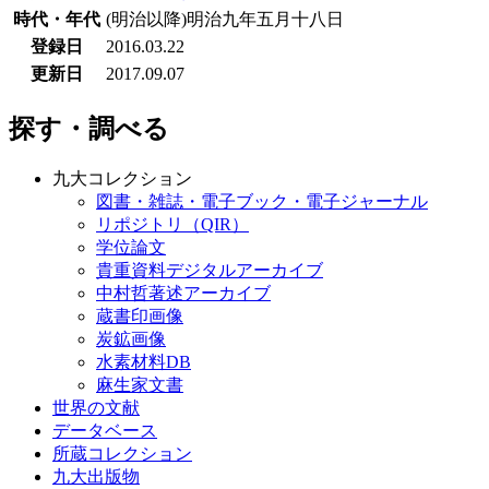
時代・年代
(明治以降)明治九年五月十八日
登録日
2016.03.22
更新日
2017.09.07
探す・調べる
九大コレクション
図書・雑誌・電子ブック・電子ジャーナル
リポジトリ（QIR）
学位論文
貴重資料デジタルアーカイブ
中村哲著述アーカイブ
蔵書印画像
炭鉱画像
水素材料DB
麻生家文書
世界の文献
データベース
所蔵コレクション
九大出版物