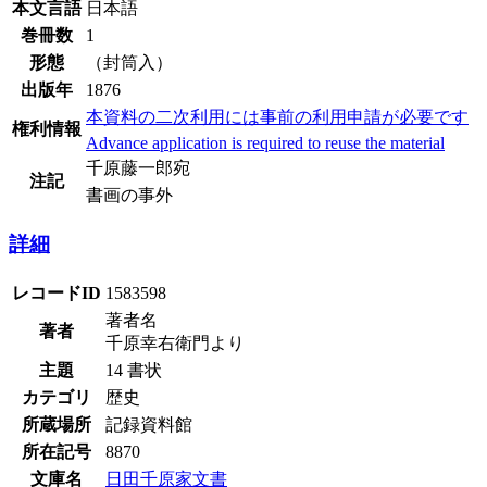
本文言語
日本語
巻冊数
1
形態
（封筒入）
出版年
1876
本資料の二次利用には事前の利用申請が必要です
権利情報
Advance application is required to reuse the material
千原藤一郎宛
注記
書画の事外
詳細
レコードID
1583598
著者名
著者
千原幸右衛門より
主題
14 書状
カテゴリ
歴史
所蔵場所
記録資料館
所在記号
8870
文庫名
日田千原家文書