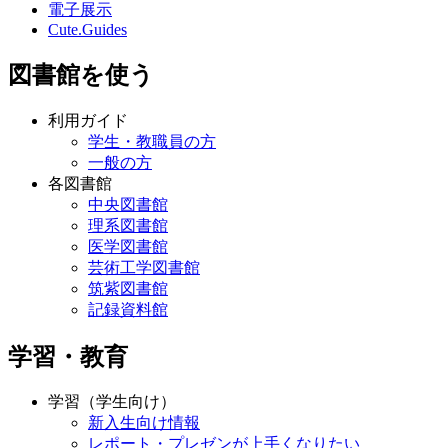
電子展示
Cute.Guides
図書館を使う
利用ガイド
学生・教職員の方
一般の方
各図書館
中央図書館
理系図書館
医学図書館
芸術工学図書館
筑紫図書館
記録資料館
学習・教育
学習（学生向け）
新入生向け情報
レポート・プレゼンが上手くなりたい