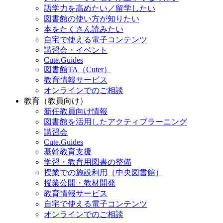
語学力を高めたい／留学したい
図書館の使い方が知りたい
本をたくさん読みたい
自宅で使える電子コンテンツ
講習会・イベント
Cute.Guides
図書館TA（Cuter）
教育情報サービス
オンラインでのご相談
教育（教員向け）
新任教員向け情報
図書館を活用したアクティブラーニング
講習会
Cute.Guides
基幹教育支援
学習・教育用図書の整備
授業での施設利用（中央図書館）
授業公開・教材開発
教育情報サービス
自宅で使える電子コンテンツ
オンラインでのご相談