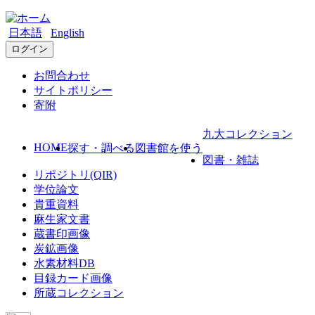
日本語
English
ログイン
お問合わせ
サイトポリシー
寄附
九大コレクション
HOME
探す・調べる
図書館を使う
図書・雑誌
リポジトリ(QIR)
学位論文
貴重資料
麻生家文書
蔵書印画像
炭鉱画像
水素材料DB
目録カード画像
所蔵コレクション