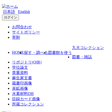
日本語
English
ログイン
お問合わせ
サイトポリシー
寄附
九大コレクション
HOME
探す・調べる
図書館を使う
図書・雑誌
リポジトリ(QIR)
学位論文
貴重資料
麻生家文書
蔵書印画像
炭鉱画像
水素材料DB
目録カード画像
所蔵コレクション