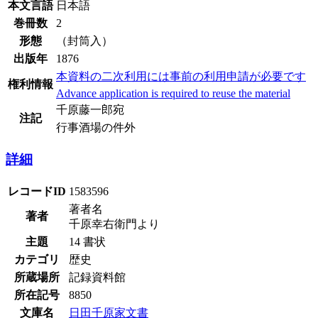
本文言語
日本語
巻冊数
2
形態
（封筒入）
出版年
1876
本資料の二次利用には事前の利用申請が必要です
権利情報
Advance application is required to reuse the material
千原藤一郎宛
注記
行事酒場の件外
詳細
レコードID
1583596
著者名
著者
千原幸右衛門より
主題
14 書状
カテゴリ
歴史
所蔵場所
記録資料館
所在記号
8850
文庫名
日田千原家文書