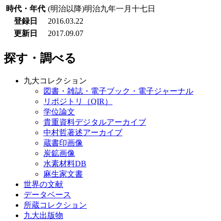
時代・年代
(明治以降)明治九年一月十七日
登録日
2016.03.22
更新日
2017.09.07
探す・調べる
九大コレクション
図書・雑誌・電子ブック・電子ジャーナル
リポジトリ（QIR）
学位論文
貴重資料デジタルアーカイブ
中村哲著述アーカイブ
蔵書印画像
炭鉱画像
水素材料DB
麻生家文書
世界の文献
データベース
所蔵コレクション
九大出版物