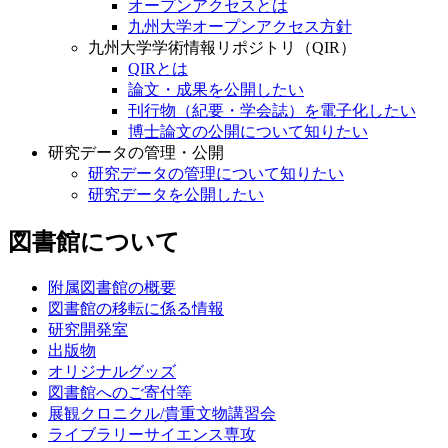
オープンアクセスとは
九州大学オープンアクセス方針
九州大学学術情報リポジトリ（QIR）
QIRとは
論文・成果を公開したい
刊行物（紀要・学会誌）を電子化したい
博士論文の公開について知りたい
研究データの管理・公開
研究データの管理について知りたい
研究データを公開したい
図書館について
附属図書館の概要
図書館の移転に係る情報
研究開発室
出版物
オリジナルグッズ
図書館へのご寄付等
展観クロニクル/貴重文物講習会
ライブラリーサイエンス専攻