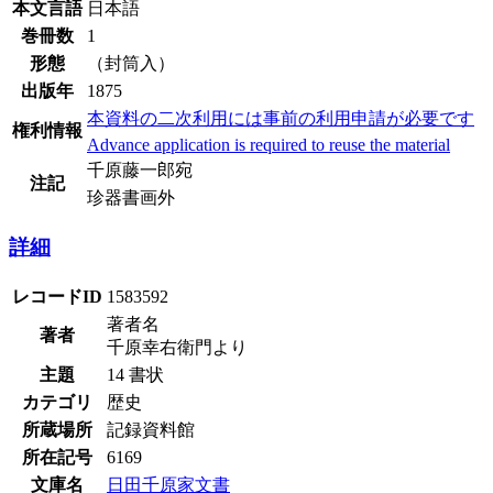
本文言語
日本語
巻冊数
1
形態
（封筒入）
出版年
1875
本資料の二次利用には事前の利用申請が必要です
権利情報
Advance application is required to reuse the material
千原藤一郎宛
注記
珍器書画外
詳細
レコードID
1583592
著者名
著者
千原幸右衛門より
主題
14 書状
カテゴリ
歴史
所蔵場所
記録資料館
所在記号
6169
文庫名
日田千原家文書