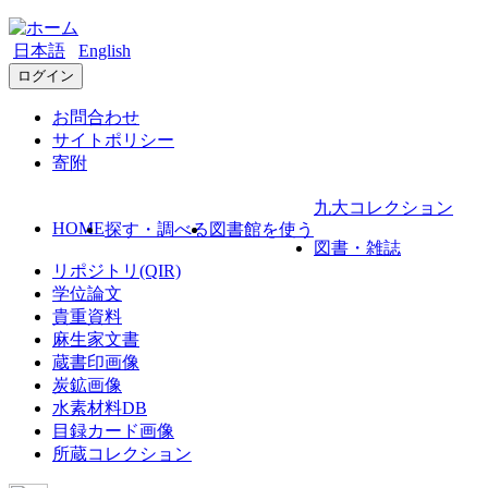
日本語
English
ログイン
お問合わせ
サイトポリシー
寄附
九大コレクション
HOME
探す・調べる
図書館を使う
図書・雑誌
リポジトリ(QIR)
学位論文
貴重資料
麻生家文書
蔵書印画像
炭鉱画像
水素材料DB
目録カード画像
所蔵コレクション