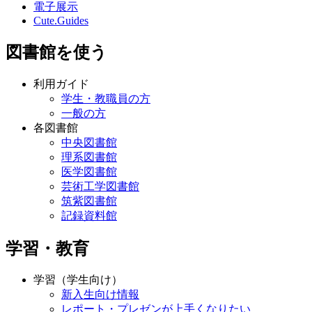
電子展示
Cute.Guides
図書館を使う
利用ガイド
学生・教職員の方
一般の方
各図書館
中央図書館
理系図書館
医学図書館
芸術工学図書館
筑紫図書館
記録資料館
学習・教育
学習（学生向け）
新入生向け情報
レポート・プレゼンが上手くなりたい