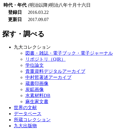
時代・年代
(明治以降)明治八年十月十六日
登録日
2016.03.22
更新日
2017.09.07
探す・調べる
九大コレクション
図書・雑誌・電子ブック・電子ジャーナル
リポジトリ（QIR）
学位論文
貴重資料デジタルアーカイブ
中村哲著述アーカイブ
蔵書印画像
炭鉱画像
水素材料DB
麻生家文書
世界の文献
データベース
所蔵コレクション
九大出版物