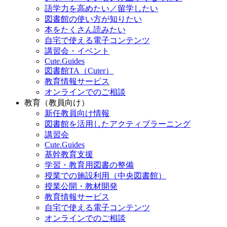
語学力を高めたい／留学したい
図書館の使い方が知りたい
本をたくさん読みたい
自宅で使える電子コンテンツ
講習会・イベント
Cute.Guides
図書館TA（Cuter）
教育情報サービス
オンラインでのご相談
教育（教員向け）
新任教員向け情報
図書館を活用したアクティブラーニング
講習会
Cute.Guides
基幹教育支援
学習・教育用図書の整備
授業での施設利用（中央図書館）
授業公開・教材開発
教育情報サービス
自宅で使える電子コンテンツ
オンラインでのご相談