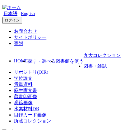
日本語
English
ログイン
お問合わせ
サイトポリシー
寄附
九大コレクション
HOME
探す・調べる
図書館を使う
図書・雑誌
リポジトリ(QIR)
学位論文
貴重資料
麻生家文書
蔵書印画像
炭鉱画像
水素材料DB
目録カード画像
所蔵コレクション