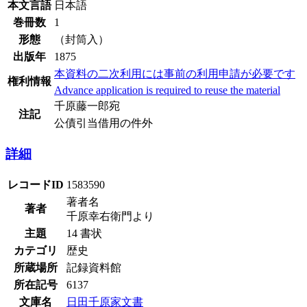
本文言語
日本語
巻冊数
1
形態
（封筒入）
出版年
1875
本資料の二次利用には事前の利用申請が必要です
権利情報
Advance application is required to reuse the material
千原藤一郎宛
注記
公債引当借用の件外
詳細
レコードID
1583590
著者名
著者
千原幸右衛門より
主題
14 書状
カテゴリ
歴史
所蔵場所
記録資料館
所在記号
6137
文庫名
日田千原家文書