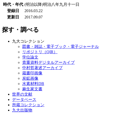
時代・年代
(明治以降)明治八年九月十一日
登録日
2016.03.22
更新日
2017.09.07
探す・調べる
九大コレクション
図書・雑誌・電子ブック・電子ジャーナル
リポジトリ（QIR）
学位論文
貴重資料デジタルアーカイブ
中村哲著述アーカイブ
蔵書印画像
炭鉱画像
水素材料DB
麻生家文書
世界の文献
データベース
所蔵コレクション
九大出版物