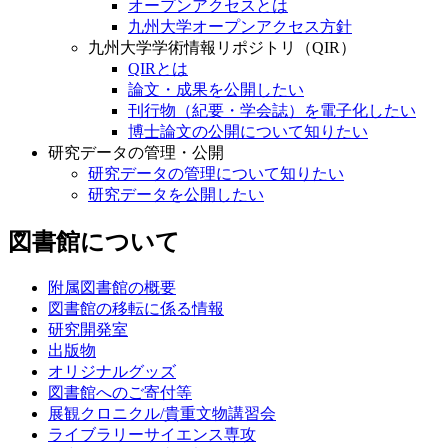
オープンアクセスとは
九州大学オープンアクセス方針
九州大学学術情報リポジトリ（QIR）
QIRとは
論文・成果を公開したい
刊行物（紀要・学会誌）を電子化したい
博士論文の公開について知りたい
研究データの管理・公開
研究データの管理について知りたい
研究データを公開したい
図書館について
附属図書館の概要
図書館の移転に係る情報
研究開発室
出版物
オリジナルグッズ
図書館へのご寄付等
展観クロニクル/貴重文物講習会
ライブラリーサイエンス専攻