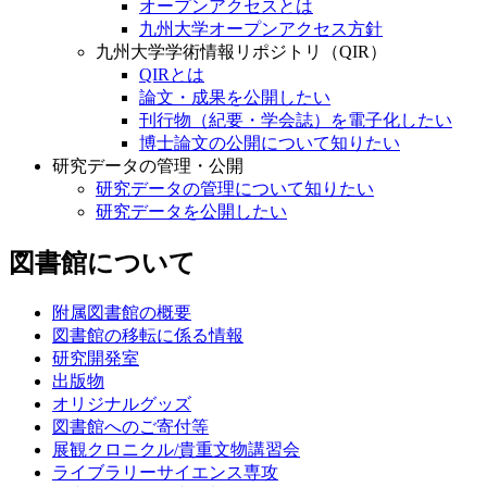
オープンアクセスとは
九州大学オープンアクセス方針
九州大学学術情報リポジトリ（QIR）
QIRとは
論文・成果を公開したい
刊行物（紀要・学会誌）を電子化したい
博士論文の公開について知りたい
研究データの管理・公開
研究データの管理について知りたい
研究データを公開したい
図書館について
附属図書館の概要
図書館の移転に係る情報
研究開発室
出版物
オリジナルグッズ
図書館へのご寄付等
展観クロニクル/貴重文物講習会
ライブラリーサイエンス専攻