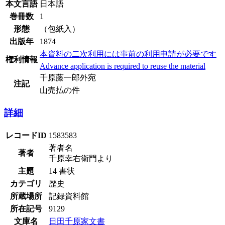
本文言語
日本語
巻冊数
1
形態
（包紙入）
出版年
1874
本資料の二次利用には事前の利用申請が必要です
権利情報
Advance application is required to reuse the material
千原藤一郎外宛
注記
山売払の件
詳細
レコードID
1583583
著者名
著者
千原幸右衛門より
主題
14 書状
カテゴリ
歴史
所蔵場所
記録資料館
所在記号
9129
文庫名
日田千原家文書