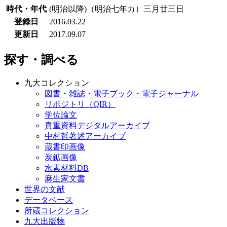
時代・年代
(明治以降)（明治七年カ）三月廿三日
登録日
2016.03.22
更新日
2017.09.07
探す・調べる
九大コレクション
図書・雑誌・電子ブック・電子ジャーナル
リポジトリ（QIR）
学位論文
貴重資料デジタルアーカイブ
中村哲著述アーカイブ
蔵書印画像
炭鉱画像
水素材料DB
麻生家文書
世界の文献
データベース
所蔵コレクション
九大出版物