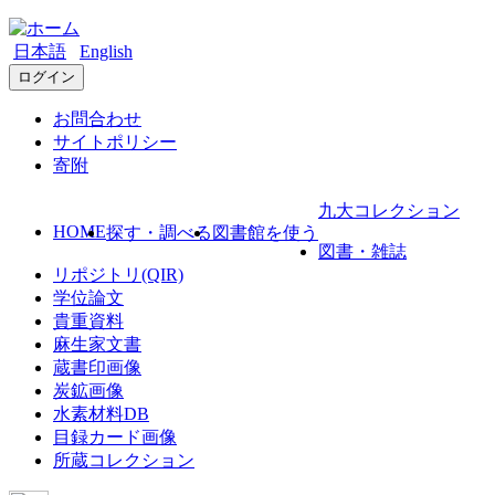
日本語
English
ログイン
お問合わせ
サイトポリシー
寄附
九大コレクション
HOME
探す・調べる
図書館を使う
図書・雑誌
リポジトリ(QIR)
学位論文
貴重資料
麻生家文書
蔵書印画像
炭鉱画像
水素材料DB
目録カード画像
所蔵コレクション