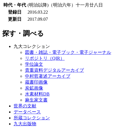
時代・年代
(明治以降)（明治六年）十一月廿八日
登録日
2016.03.22
更新日
2017.09.07
探す・調べる
九大コレクション
図書・雑誌・電子ブック・電子ジャーナル
リポジトリ（QIR）
学位論文
貴重資料デジタルアーカイブ
中村哲著述アーカイブ
蔵書印画像
炭鉱画像
水素材料DB
麻生家文書
世界の文献
データベース
所蔵コレクション
九大出版物