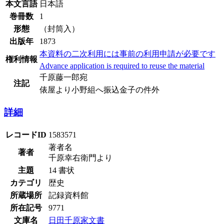
本文言語
日本語
巻冊数
1
形態
（封筒入）
出版年
1873
本資料の二次利用には事前の利用申請が必要です
権利情報
Advance application is required to reuse the material
千原藤一郎宛
注記
俵屋より小野組へ振込金子の件外
詳細
レコードID
1583571
著者名
著者
千原幸右衛門より
主題
14 書状
カテゴリ
歴史
所蔵場所
記録資料館
所在記号
9771
文庫名
日田千原家文書