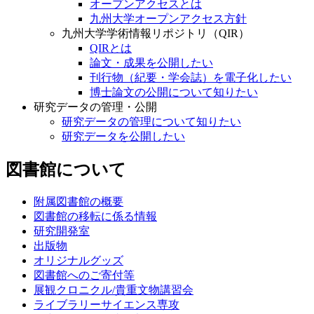
オープンアクセスとは
九州大学オープンアクセス方針
九州大学学術情報リポジトリ（QIR）
QIRとは
論文・成果を公開したい
刊行物（紀要・学会誌）を電子化したい
博士論文の公開について知りたい
研究データの管理・公開
研究データの管理について知りたい
研究データを公開したい
図書館について
附属図書館の概要
図書館の移転に係る情報
研究開発室
出版物
オリジナルグッズ
図書館へのご寄付等
展観クロニクル/貴重文物講習会
ライブラリーサイエンス専攻