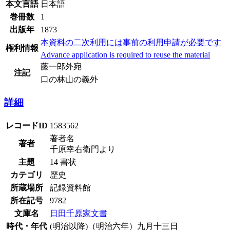
本文言語
日本語
巻冊数
1
出版年
1873
本資料の二次利用には事前の利用申請が必要です
権利情報
Advance application is required to reuse the material
藤一郎外宛
注記
口の林山の義外
詳細
レコードID
1583562
著者名
著者
千原幸右衛門より
主題
14 書状
カテゴリ
歴史
所蔵場所
記録資料館
所在記号
9782
文庫名
日田千原家文書
時代・年代
(明治以降)（明治六年）九月十三日