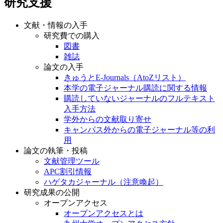
研究支援
文献・情報の入手
研究費での購入
図書
雑誌
論文の入手
きゅうとE-Journals（AtoZリスト）
本学の電子ジャーナル購読に関する情報
購読していないジャーナルのフルテキスト
入手方法
学外からの文献取り寄せ
キャンパス外からの電子ジャーナル等の利
用
論文の執筆・投稿
文献管理ツール
APC割引情報
ハゲタカジャーナル（注意喚起）
研究成果の公開
オープンアクセス
オープンアクセスとは