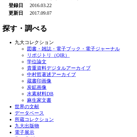
登録日
2016.03.22
更新日
2017.09.07
探す・調べる
九大コレクション
図書・雑誌・電子ブック・電子ジャーナル
リポジトリ（QIR）
学位論文
貴重資料デジタルアーカイブ
中村哲著述アーカイブ
蔵書印画像
炭鉱画像
水素材料DB
麻生家文書
世界の文献
データベース
所蔵コレクション
九大出版物
電子展示