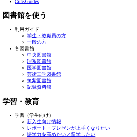
Cute.Guides
図書館を使う
利用ガイド
学生・教職員の方
一般の方
各図書館
中央図書館
理系図書館
医学図書館
芸術工学図書館
筑紫図書館
記録資料館
学習・教育
学習（学生向け）
新入生向け情報
レポート・プレゼンが上手くなりたい
語学力を高めたい／留学したい