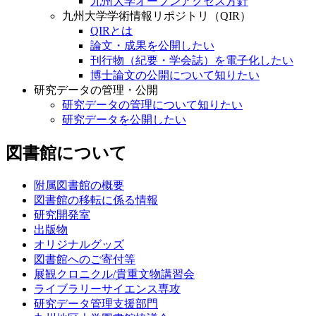
九州大学オープンアクセス方針
九州大学学術情報リポジトリ（QIR）
QIRとは
論文・成果を公開したい
刊行物（紀要・学会誌）を電子化したい
博士論文の公開について知りたい
研究データの管理・公開
研究データの管理について知りたい
研究データを公開したい
図書館について
附属図書館の概要
図書館の移転に係る情報
研究開発室
出版物
オリジナルグッズ
図書館へのご寄付等
展観クロニクル/貴重文物講習会
ライブラリーサイエンス専攻
研究データ管理支援部門