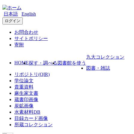
日本語
English
ログイン
お問合わせ
サイトポリシー
寄附
九大コレクション
HOME
探す・調べる
図書館を使う
図書・雑誌
リポジトリ(QIR)
学位論文
貴重資料
麻生家文書
蔵書印画像
炭鉱画像
水素材料DB
目録カード画像
所蔵コレクション