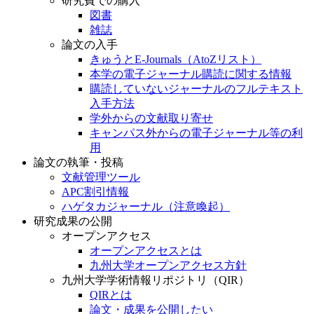
研究費での購入
図書
雑誌
論文の入手
きゅうとE-Journals（AtoZリスト）
本学の電子ジャーナル購読に関する情報
購読していないジャーナルのフルテキスト
入手方法
学外からの文献取り寄せ
キャンパス外からの電子ジャーナル等の利
用
論文の執筆・投稿
文献管理ツール
APC割引情報
ハゲタカジャーナル（注意喚起）
研究成果の公開
オープンアクセス
オープンアクセスとは
九州大学オープンアクセス方針
九州大学学術情報リポジトリ（QIR）
QIRとは
論文・成果を公開したい