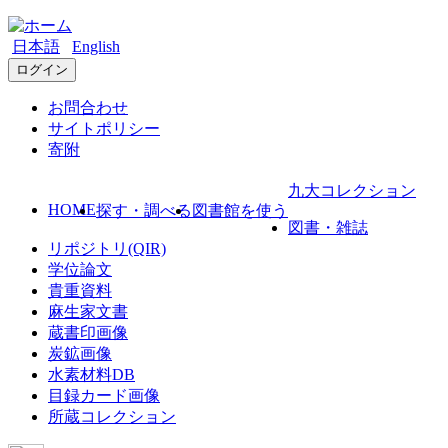
日本語
English
ログイン
お問合わせ
サイトポリシー
寄附
九大コレクション
HOME
探す・調べる
図書館を使う
図書・雑誌
リポジトリ(QIR)
学位論文
貴重資料
麻生家文書
蔵書印画像
炭鉱画像
水素材料DB
目録カード画像
所蔵コレクション