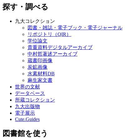
探す・調べる
九大コレクション
図書・雑誌・電子ブック・電子ジャーナル
リポジトリ（QIR）
学位論文
貴重資料デジタルアーカイブ
中村哲著述アーカイブ
蔵書印画像
炭鉱画像
水素材料DB
麻生家文書
世界の文献
データベース
所蔵コレクション
九大出版物
電子展示
Cute.Guides
図書館を使う