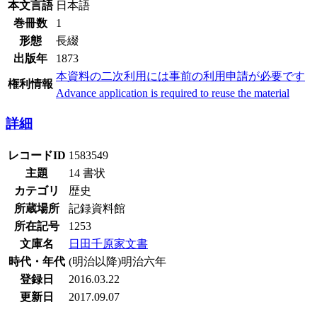
本文言語
日本語
巻冊数
1
形態
長綴
出版年
1873
本資料の二次利用には事前の利用申請が必要です
権利情報
Advance application is required to reuse the material
詳細
レコードID
1583549
主題
14 書状
カテゴリ
歴史
所蔵場所
記録資料館
所在記号
1253
文庫名
日田千原家文書
時代・年代
(明治以降)明治六年
登録日
2016.03.22
更新日
2017.09.07