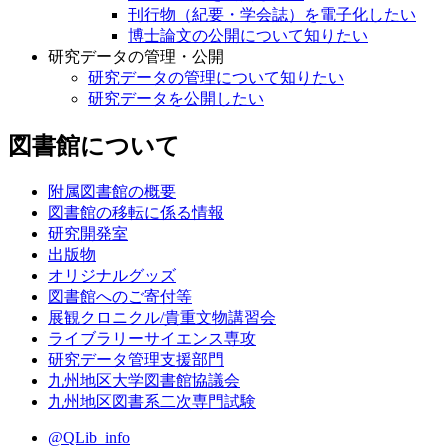
刊行物（紀要・学会誌）を電子化したい
博士論文の公開について知りたい
研究データの管理・公開
研究データの管理について知りたい
研究データを公開したい
図書館について
附属図書館の概要
図書館の移転に係る情報
研究開発室
出版物
オリジナルグッズ
図書館へのご寄付等
展観クロニクル/貴重文物講習会
ライブラリーサイエンス専攻
研究データ管理支援部門
九州地区大学図書館協議会
九州地区図書系二次専門試験
@QLib_info