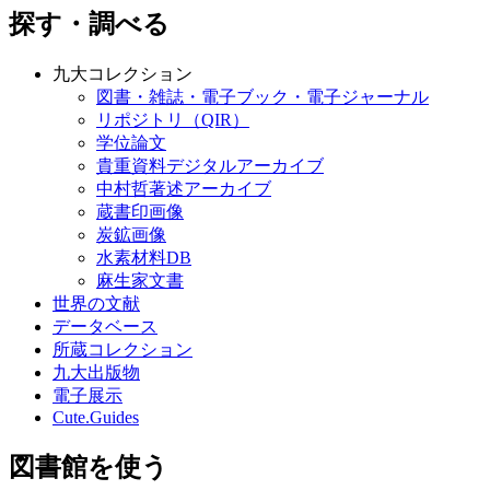
探す・調べる
九大コレクション
図書・雑誌・電子ブック・電子ジャーナル
リポジトリ（QIR）
学位論文
貴重資料デジタルアーカイブ
中村哲著述アーカイブ
蔵書印画像
炭鉱画像
水素材料DB
麻生家文書
世界の文献
データベース
所蔵コレクション
九大出版物
電子展示
Cute.Guides
図書館を使う