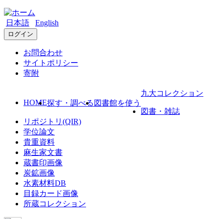
日本語
English
ログイン
お問合わせ
サイトポリシー
寄附
九大コレクション
HOME
探す・調べる
図書館を使う
図書・雑誌
リポジトリ(QIR)
学位論文
貴重資料
麻生家文書
蔵書印画像
炭鉱画像
水素材料DB
目録カード画像
所蔵コレクション