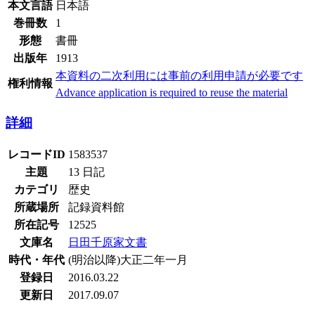
本文言語
日本語
巻冊数
1
形態
書冊
出版年
1913
本資料の二次利用には事前の利用申請が必要です
権利情報
Advance application is required to reuse the material
詳細
レコードID
1583537
主題
13 日記
カテゴリ
歴史
所蔵場所
記録資料館
所在記号
12525
文庫名
日田千原家文書
時代・年代
(明治以降)大正二年一月
登録日
2016.03.22
更新日
2017.09.07