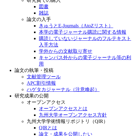
研究費での購入
図書
雑誌
論文の入手
きゅうとE-Journals（AtoZリスト）
本学の電子ジャーナル購読に関する情報
購読していないジャーナルのフルテキスト
入手方法
学外からの文献取り寄せ
キャンパス外からの電子ジャーナル等の利
用
論文の執筆・投稿
文献管理ツール
APC割引情報
ハゲタカジャーナル（注意喚起）
研究成果の公開
オープンアクセス
オープンアクセスとは
九州大学オープンアクセス方針
九州大学学術情報リポジトリ（QIR）
QIRとは
論文・成果を公開したい