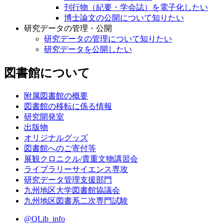
刊行物（紀要・学会誌）を電子化したい
博士論文の公開について知りたい
研究データの管理・公開
研究データの管理について知りたい
研究データを公開したい
図書館について
附属図書館の概要
図書館の移転に係る情報
研究開発室
出版物
オリジナルグッズ
図書館へのご寄付等
展観クロニクル/貴重文物講習会
ライブラリーサイエンス専攻
研究データ管理支援部門
九州地区大学図書館協議会
九州地区図書系二次専門試験
@QLib_info