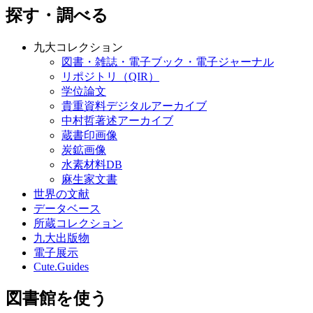
探す・調べる
九大コレクション
図書・雑誌・電子ブック・電子ジャーナル
リポジトリ（QIR）
学位論文
貴重資料デジタルアーカイブ
中村哲著述アーカイブ
蔵書印画像
炭鉱画像
水素材料DB
麻生家文書
世界の文献
データベース
所蔵コレクション
九大出版物
電子展示
Cute.Guides
図書館を使う