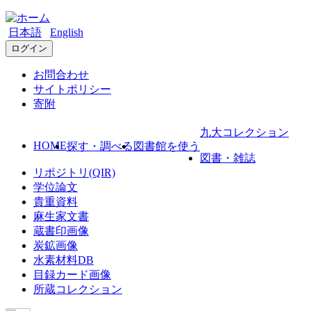
日本語
English
ログイン
お問合わせ
サイトポリシー
寄附
九大コレクション
HOME
探す・調べる
図書館を使う
図書・雑誌
リポジトリ(QIR)
学位論文
貴重資料
麻生家文書
蔵書印画像
炭鉱画像
水素材料DB
目録カード画像
所蔵コレクション