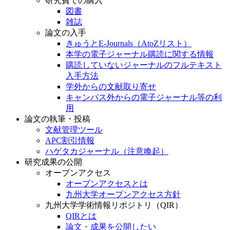
研究費での購入
図書
雑誌
論文の入手
きゅうとE-Journals（AtoZリスト）
本学の電子ジャーナル購読に関する情報
購読していないジャーナルのフルテキスト
入手方法
学外からの文献取り寄せ
キャンパス外からの電子ジャーナル等の利
用
論文の執筆・投稿
文献管理ツール
APC割引情報
ハゲタカジャーナル（注意喚起）
研究成果の公開
オープンアクセス
オープンアクセスとは
九州大学オープンアクセス方針
九州大学学術情報リポジトリ（QIR）
QIRとは
論文・成果を公開したい