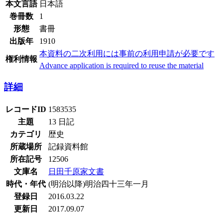
本文言語
日本語
巻冊数
1
形態
書冊
出版年
1910
本資料の二次利用には事前の利用申請が必要です
権利情報
Advance application is required to reuse the material
詳細
レコードID
1583535
主題
13 日記
カテゴリ
歴史
所蔵場所
記録資料館
所在記号
12506
文庫名
日田千原家文書
時代・年代
(明治以降)明治四十三年一月
登録日
2016.03.22
更新日
2017.09.07