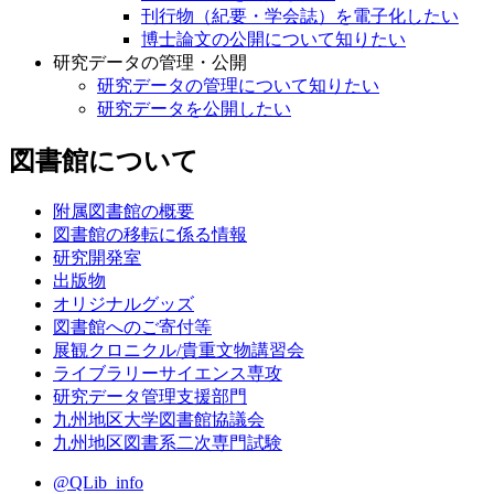
刊行物（紀要・学会誌）を電子化したい
博士論文の公開について知りたい
研究データの管理・公開
研究データの管理について知りたい
研究データを公開したい
図書館について
附属図書館の概要
図書館の移転に係る情報
研究開発室
出版物
オリジナルグッズ
図書館へのご寄付等
展観クロニクル/貴重文物講習会
ライブラリーサイエンス専攻
研究データ管理支援部門
九州地区大学図書館協議会
九州地区図書系二次専門試験
@QLib_info