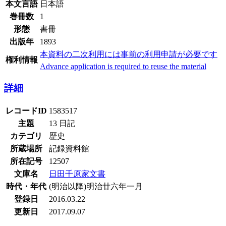
本文言語
日本語
巻冊数
1
形態
書冊
出版年
1893
本資料の二次利用には事前の利用申請が必要です
権利情報
Advance application is required to reuse the material
詳細
レコードID
1583517
主題
13 日記
カテゴリ
歴史
所蔵場所
記録資料館
所在記号
12507
文庫名
日田千原家文書
時代・年代
(明治以降)明治廿六年一月
登録日
2016.03.22
更新日
2017.09.07