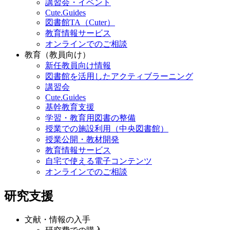
講習会・イベント
Cute.Guides
図書館TA（Cuter）
教育情報サービス
オンラインでのご相談
教育（教員向け）
新任教員向け情報
図書館を活用したアクティブラーニング
講習会
Cute.Guides
基幹教育支援
学習・教育用図書の整備
授業での施設利用（中央図書館）
授業公開・教材開発
教育情報サービス
自宅で使える電子コンテンツ
オンラインでのご相談
研究支援
文献・情報の入手