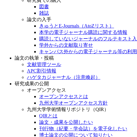
研究費での購入
図書
雑誌
論文の入手
きゅうとE-Journals（AtoZリスト）
本学の電子ジャーナル購読に関する情報
購読していないジャーナルのフルテキスト入
学外からの文献取り寄せ
キャンパス外からの電子ジャーナル等の利用
論文の執筆・投稿
文献管理ツール
APC割引情報
ハゲタカジャーナル（注意喚起）
研究成果の公開
オープンアクセス
オープンアクセスとは
九州大学オープンアクセス方針
九州大学学術情報リポジトリ（QIR）
QIRとは
論文・成果を公開したい
刊行物（紀要・学会誌）を電子化したい
博士論文の公開について知りたい