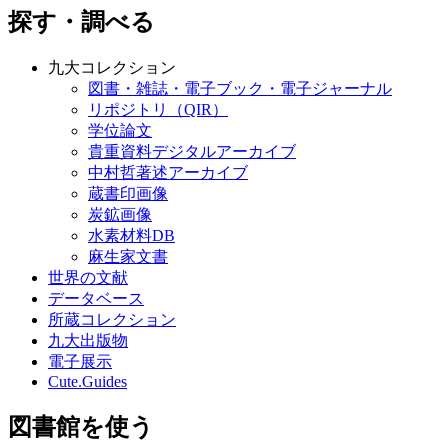
探す・調べる
九大コレクション
図書・雑誌・電子ブック・電子ジャーナル
リポジトリ（QIR）
学位論文
貴重資料デジタルアーカイブ
中村哲著述アーカイブ
蔵書印画像
炭鉱画像
水素材料DB
麻生家文書
世界の文献
データベース
所蔵コレクション
九大出版物
電子展示
Cute.Guides
図書館を使う