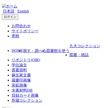
日本語
English
ログイン
お問合わせ
サイトポリシー
寄附
九大コレクション
HOME
探す・調べる
図書館を使う
図書・雑誌
リポジトリ(QIR)
学位論文
貴重資料
麻生家文書
蔵書印画像
炭鉱画像
水素材料DB
目録カード画像
所蔵コレクション