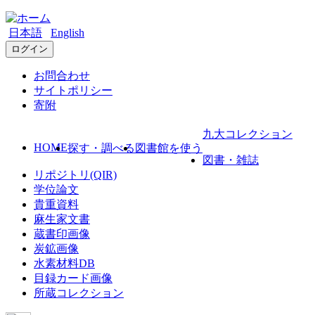
日本語
English
ログイン
お問合わせ
サイトポリシー
寄附
九大コレクション
HOME
探す・調べる
図書館を使う
図書・雑誌
リポジトリ(QIR)
学位論文
貴重資料
麻生家文書
蔵書印画像
炭鉱画像
水素材料DB
目録カード画像
所蔵コレクション