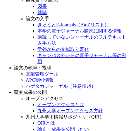
研究費での購入
図書
雑誌
論文の入手
きゅうとE-Journals（AtoZリスト）
本学の電子ジャーナル購読に関する情報
購読していないジャーナルのフルテキスト
入手方法
学外からの文献取り寄せ
キャンパス外からの電子ジャーナル等の利
用
論文の執筆・投稿
文献管理ツール
APC割引情報
ハゲタカジャーナル（注意喚起）
研究成果の公開
オープンアクセス
オープンアクセスとは
九州大学オープンアクセス方針
九州大学学術情報リポジトリ（QIR）
QIRとは
論文・成果を公開したい