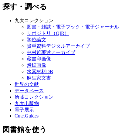
探す・調べる
九大コレクション
図書・雑誌・電子ブック・電子ジャーナル
リポジトリ（QIR）
学位論文
貴重資料デジタルアーカイブ
中村哲著述アーカイブ
蔵書印画像
炭鉱画像
水素材料DB
麻生家文書
世界の文献
データベース
所蔵コレクション
九大出版物
電子展示
Cute.Guides
図書館を使う