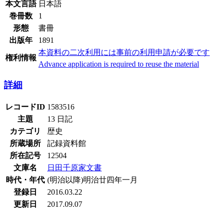
本文言語
日本語
巻冊数
1
形態
書冊
出版年
1891
本資料の二次利用には事前の利用申請が必要です
権利情報
Advance application is required to reuse the material
詳細
レコードID
1583516
主題
13 日記
カテゴリ
歴史
所蔵場所
記録資料館
所在記号
12504
文庫名
日田千原家文書
時代・年代
(明治以降)明治廿四年一月
登録日
2016.03.22
更新日
2017.09.07