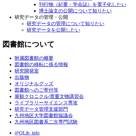
刊行物（紀要・学会誌）を電子化したい
博士論文の公開について知りたい
研究データの管理・公開
研究データの管理について知りたい
研究データを公開したい
図書館について
附属図書館の概要
図書館の移転に係る情報
研究開発室
出版物
オリジナルグッズ
図書館へのご寄付等
展観クロニクル/貴重文物講習会
ライブラリーサイエンス専攻
研究データ管理支援部門
九州地区大学図書館協議会
九州地区図書系二次専門試験
@QLib_info