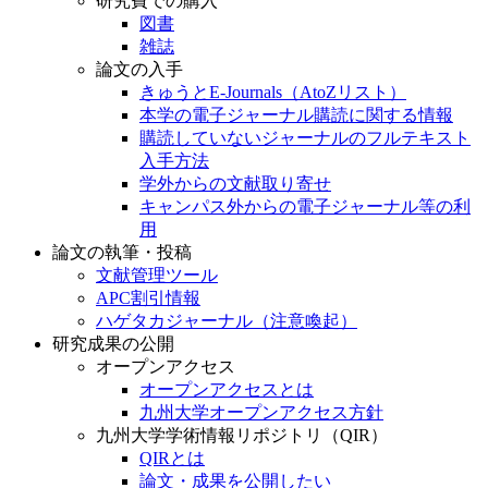
研究費での購入
図書
雑誌
論文の入手
きゅうとE-Journals（AtoZリスト）
本学の電子ジャーナル購読に関する情報
購読していないジャーナルのフルテキスト
入手方法
学外からの文献取り寄せ
キャンパス外からの電子ジャーナル等の利
用
論文の執筆・投稿
文献管理ツール
APC割引情報
ハゲタカジャーナル（注意喚起）
研究成果の公開
オープンアクセス
オープンアクセスとは
九州大学オープンアクセス方針
九州大学学術情報リポジトリ（QIR）
QIRとは
論文・成果を公開したい