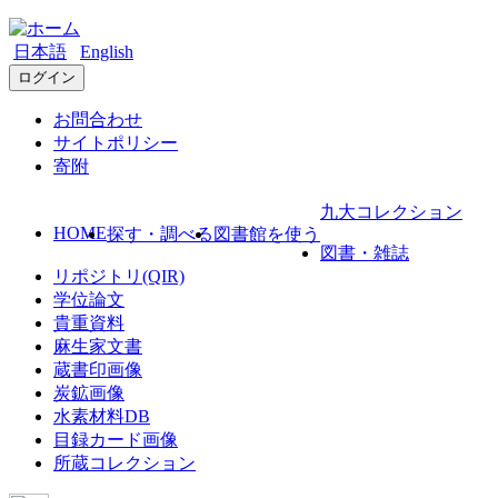
日本語
English
ログイン
お問合わせ
サイトポリシー
寄附
九大コレクション
HOME
探す・調べる
図書館を使う
図書・雑誌
リポジトリ(QIR)
学位論文
貴重資料
麻生家文書
蔵書印画像
炭鉱画像
水素材料DB
目録カード画像
所蔵コレクション