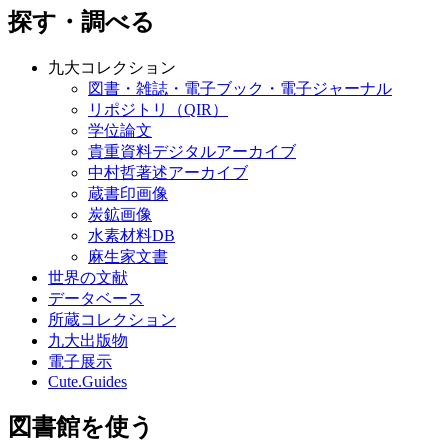
探す・調べる
九大コレクション
図書・雑誌・電子ブック・電子ジャーナル
リポジトリ（QIR）
学位論文
貴重資料デジタルアーカイブ
中村哲著述アーカイブ
蔵書印画像
炭鉱画像
水素材料DB
麻生家文書
世界の文献
データベース
所蔵コレクション
九大出版物
電子展示
Cute.Guides
図書館を使う