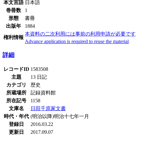
本文言語
日本語
巻冊数
1
形態
書冊
出版年
1884
本資料の二次利用には事前の利用申請が必要です
権利情報
Advance application is required to reuse the material
詳細
レコードID
1583508
主題
13 日記
カテゴリ
歴史
所蔵場所
記録資料館
所在記号
1158
文庫名
日田千原家文書
時代・年代
(明治以降)明治十七年一月
登録日
2016.03.22
更新日
2017.09.07