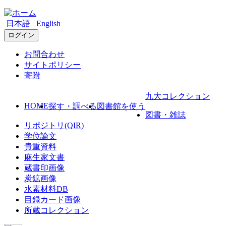
日本語
English
ログイン
お問合わせ
サイトポリシー
寄附
九大コレクション
HOME
探す・調べる
図書館を使う
図書・雑誌
リポジトリ(QIR)
学位論文
貴重資料
麻生家文書
蔵書印画像
炭鉱画像
水素材料DB
目録カード画像
所蔵コレクション