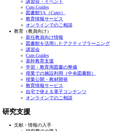
講習会・イベント
Cute.Guides
図書館TA（Cuter）
教育情報サービス
オンラインでのご相談
教育（教員向け）
新任教員向け情報
図書館を活用したアクティブラーニング
講習会
Cute.Guides
基幹教育支援
学習・教育用図書の整備
授業での施設利用（中央図書館）
授業公開・教材開発
教育情報サービス
自宅で使える電子コンテンツ
オンラインでのご相談
研究支援
文献・情報の入手