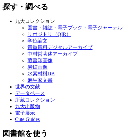
探す・調べる
九大コレクション
図書・雑誌・電子ブック・電子ジャーナル
リポジトリ（QIR）
学位論文
貴重資料デジタルアーカイブ
中村哲著述アーカイブ
蔵書印画像
炭鉱画像
水素材料DB
麻生家文書
世界の文献
データベース
所蔵コレクション
九大出版物
電子展示
Cute.Guides
図書館を使う