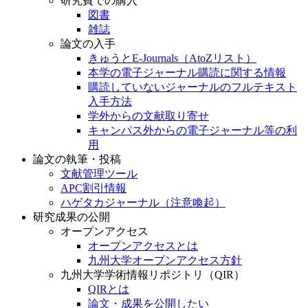
研究費での購入
図書
雑誌
論文の入手
きゅうとE-Journals（AtoZリスト）
本学の電子ジャーナル購読に関する情報
購読していないジャーナルのフルテキスト
入手方法
学外からの文献取り寄せ
キャンパス外からの電子ジャーナル等の利
用
論文の執筆・投稿
文献管理ツール
APC割引情報
ハゲタカジャーナル（注意喚起）
研究成果の公開
オープンアクセス
オープンアクセスとは
九州大学オープンアクセス方針
九州大学学術情報リポジトリ（QIR）
QIRとは
論文・成果を公開したい