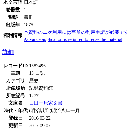
本文言語
日本語
巻冊数
1
形態
書冊
出版年
1875
本資料の二次利用には事前の利用申請が必要です
権利情報
Advance application is required to reuse the material
詳細
レコードID
1583496
主題
13 日記
カテゴリ
歴史
所蔵場所
記録資料館
所在記号
1277
文庫名
日田千原家文書
時代・年代
(明治以降)明治八年一月
登録日
2016.03.22
更新日
2017.09.07