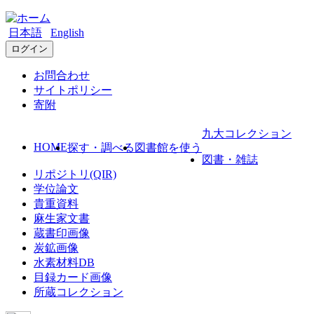
日本語
English
ログイン
お問合わせ
サイトポリシー
寄附
九大コレクション
HOME
探す・調べる
図書館を使う
図書・雑誌
リポジトリ(QIR)
学位論文
貴重資料
麻生家文書
蔵書印画像
炭鉱画像
水素材料DB
目録カード画像
所蔵コレクション