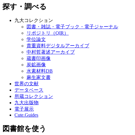
探す・調べる
九大コレクション
図書・雑誌・電子ブック・電子ジャーナル
リポジトリ（QIR）
学位論文
貴重資料デジタルアーカイブ
中村哲著述アーカイブ
蔵書印画像
炭鉱画像
水素材料DB
麻生家文書
世界の文献
データベース
所蔵コレクション
九大出版物
電子展示
Cute.Guides
図書館を使う