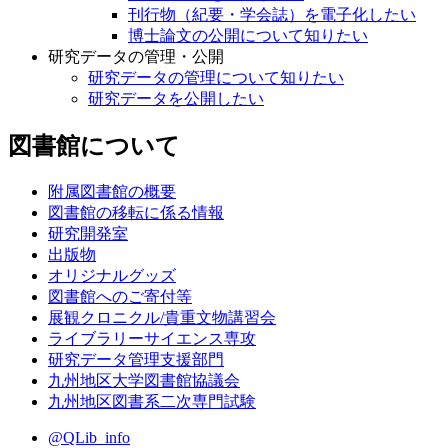
刊行物（紀要・学会誌）を電子化したい
博士論文の公開について知りたい
研究データの管理・公開
研究データの管理について知りたい
研究データを公開したい
図書館について
附属図書館の概要
図書館の移転に係る情報
研究開発室
出版物
オリジナルグッズ
図書館へのご寄付等
展観クロニクル/貴重文物講習会
ライブラリーサイエンス専攻
研究データ管理支援部門
九州地区大学図書館協議会
九州地区図書系二次専門試験
@QLib_info