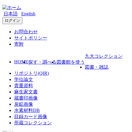
日本語
English
ログイン
お問合わせ
サイトポリシー
寄附
九大コレクション
HOME
探す・調べる
図書館を使う
図書・雑誌
リポジトリ(QIR)
学位論文
貴重資料
麻生家文書
蔵書印画像
炭鉱画像
水素材料DB
目録カード画像
所蔵コレクション