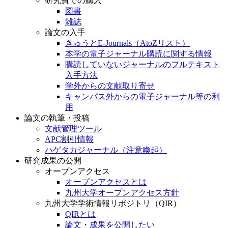
研究費での購入
図書
雑誌
論文の入手
きゅうとE-Journals（AtoZリスト）
本学の電子ジャーナル購読に関する情報
購読していないジャーナルのフルテキスト
入手方法
学外からの文献取り寄せ
キャンパス外からの電子ジャーナル等の利
用
論文の執筆・投稿
文献管理ツール
APC割引情報
ハゲタカジャーナル（注意喚起）
研究成果の公開
オープンアクセス
オープンアクセスとは
九州大学オープンアクセス方針
九州大学学術情報リポジトリ（QIR）
QIRとは
論文・成果を公開したい