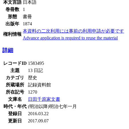
本文言語
日本語
巻冊数
1
形態
書冊
出版年
1874
本資料の二次利用には事前の利用申請が必要です
権利情報
Advance application is required to reuse the material
詳細
レコードID
1583495
主題
13 日記
カテゴリ
歴史
所蔵場所
記録資料館
所在記号
1270
文庫名
日田千原家文書
時代・年代
(明治以降)明治七年一月
登録日
2016.03.22
更新日
2017.09.07