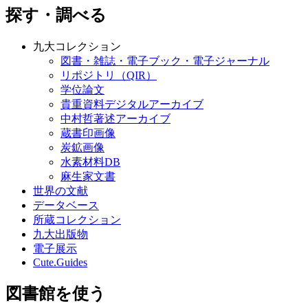
探す・調べる
九大コレクション
図書・雑誌・電子ブック・電子ジャーナル
リポジトリ（QIR）
学位論文
貴重資料デジタルアーカイブ
中村哲著述アーカイブ
蔵書印画像
炭鉱画像
水素材料DB
麻生家文書
世界の文献
データベース
所蔵コレクション
九大出版物
電子展示
Cute.Guides
図書館を使う