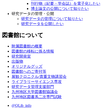
刊行物（紀要・学会誌）を電子化したい
博士論文の公開について知りたい
研究データの管理・公開
研究データの管理について知りたい
研究データを公開したい
図書館について
附属図書館の概要
図書館の移転に係る情報
研究開発室
出版物
オリジナルグッズ
図書館へのご寄付等
展観クロニクル/貴重文物講習会
ライブラリーサイエンス専攻
研究データ管理支援部門
九州地区大学図書館協議会
九州地区図書系二次専門試験
@QLib_info