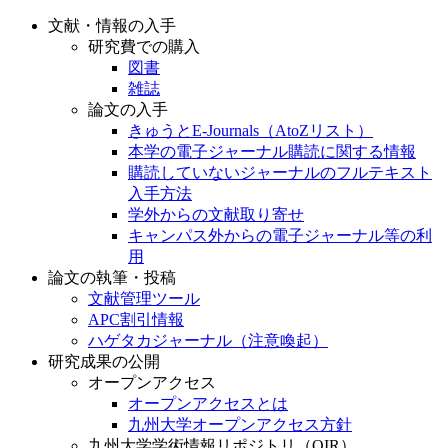
文献・情報の入手
研究費での購入
図書
雑誌
論文の入手
きゅうとE-Journals（AtoZリスト）
本学の電子ジャーナル購読に関する情報
購読していないジャーナルのフルテキスト
入手方法
学外からの文献取り寄せ
キャンパス外からの電子ジャーナル等の利
用
論文の執筆・投稿
文献管理ツール
APC割引情報
ハゲタカジャーナル（注意喚起）
研究成果の公開
オープンアクセス
オープンアクセスとは
九州大学オープンアクセス方針
九州大学学術情報リポジトリ（QIR）