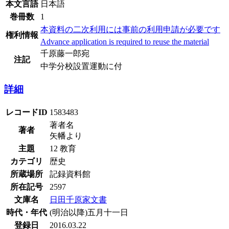
本文言語
日本語
巻冊数
1
本資料の二次利用には事前の利用申請が必要です
権利情報
Advance application is required to reuse the material
千原藤一郎宛
注記
中学分校設置運動に付
詳細
レコードID
1583483
著者名
著者
矢幡より
主題
12 教育
カテゴリ
歴史
所蔵場所
記録資料館
所在記号
2597
文庫名
日田千原家文書
時代・年代
(明治以降)五月十一日
登録日
2016.03.22