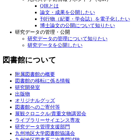
QIRとは
論文・成果を公開したい
刊行物（紀要・学会誌）を電子化したい
博士論文の公開について知りたい
研究データの管理・公開
研究データの管理について知りたい
研究データを公開したい
図書館について
附属図書館の概要
図書館の移転に係る情報
研究開発室
出版物
オリジナルグッズ
図書館へのご寄付等
展観クロニクル/貴重文物講習会
ライブラリーサイエンス専攻
研究データ管理支援部門
九州地区大学図書館協議会
九州地区図書系二次専門試験