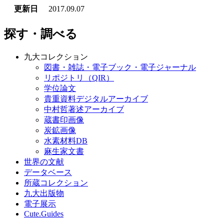
更新日
2017.09.07
探す・調べる
九大コレクション
図書・雑誌・電子ブック・電子ジャーナル
リポジトリ（QIR）
学位論文
貴重資料デジタルアーカイブ
中村哲著述アーカイブ
蔵書印画像
炭鉱画像
水素材料DB
麻生家文書
世界の文献
データベース
所蔵コレクション
九大出版物
電子展示
Cute.Guides