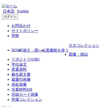
日本語
English
ログイン
お問合わせ
サイトポリシー
寄附
九大コレクション
HOME
探す・調べる
図書館を使う
図書・雑誌
リポジトリ(QIR)
学位論文
貴重資料
麻生家文書
蔵書印画像
炭鉱画像
水素材料DB
目録カード画像
所蔵コレクション