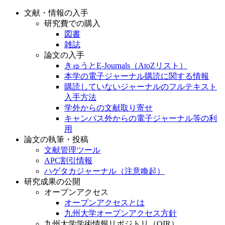
文献・情報の入手
研究費での購入
図書
雑誌
論文の入手
きゅうとE-Journals（AtoZリスト）
本学の電子ジャーナル購読に関する情報
購読していないジャーナルのフルテキスト
入手方法
学外からの文献取り寄せ
キャンパス外からの電子ジャーナル等の利
用
論文の執筆・投稿
文献管理ツール
APC割引情報
ハゲタカジャーナル（注意喚起）
研究成果の公開
オープンアクセス
オープンアクセスとは
九州大学オープンアクセス方針
九州大学学術情報リポジトリ（QIR）