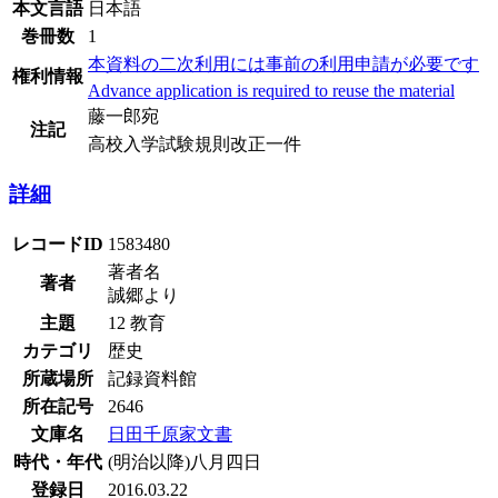
本文言語
日本語
巻冊数
1
本資料の二次利用には事前の利用申請が必要です
権利情報
Advance application is required to reuse the material
藤一郎宛
注記
高校入学試験規則改正一件
詳細
レコードID
1583480
著者名
著者
誠郷より
主題
12 教育
カテゴリ
歴史
所蔵場所
記録資料館
所在記号
2646
文庫名
日田千原家文書
時代・年代
(明治以降)八月四日
登録日
2016.03.22