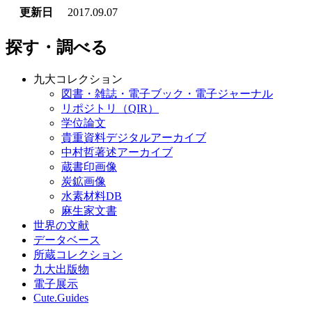
更新日
2017.09.07
探す・調べる
九大コレクション
図書・雑誌・電子ブック・電子ジャーナル
リポジトリ（QIR）
学位論文
貴重資料デジタルアーカイブ
中村哲著述アーカイブ
蔵書印画像
炭鉱画像
水素材料DB
麻生家文書
世界の文献
データベース
所蔵コレクション
九大出版物
電子展示
Cute.Guides