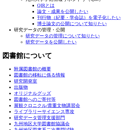
QIRとは
論文・成果を公開したい
刊行物（紀要・学会誌）を電子化したい
博士論文の公開について知りたい
研究データの管理・公開
研究データの管理について知りたい
研究データを公開したい
図書館について
附属図書館の概要
図書館の移転に係る情報
研究開発室
出版物
オリジナルグッズ
図書館へのご寄付等
展観クロニクル/貴重文物講習会
ライブラリーサイエンス専攻
研究データ管理支援部門
九州地区大学図書館協議会
九州地区図書系二次専門試験