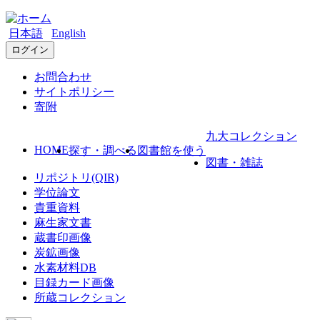
日本語
English
ログイン
お問合わせ
サイトポリシー
寄附
九大コレクション
HOME
探す・調べる
図書館を使う
図書・雑誌
リポジトリ(QIR)
学位論文
貴重資料
麻生家文書
蔵書印画像
炭鉱画像
水素材料DB
目録カード画像
所蔵コレクション