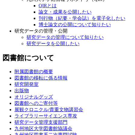
QIRとは
論文・成果を公開したい
刊行物（紀要・学会誌）を電子化したい
博士論文の公開について知りたい
研究データの管理・公開
研究データの管理について知りたい
研究データを公開したい
図書館について
附属図書館の概要
図書館の移転に係る情報
研究開発室
出版物
オリジナルグッズ
図書館へのご寄付等
展観クロニクル/貴重文物講習会
ライブラリーサイエンス専攻
研究データ管理支援部門
九州地区大学図書館協議会
九州地区図書系二次専門試験