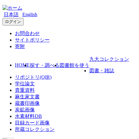
日本語
English
ログイン
お問合わせ
サイトポリシー
寄附
九大コレクション
HOME
探す・調べる
図書館を使う
図書・雑誌
リポジトリ(QIR)
学位論文
貴重資料
麻生家文書
蔵書印画像
炭鉱画像
水素材料DB
目録カード画像
所蔵コレクション