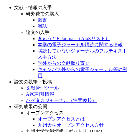
文献・情報の入手
研究費での購入
図書
雑誌
論文の入手
きゅうとE-Journals（AtoZリスト）
本学の電子ジャーナル購読に関する情報
購読していないジャーナルのフルテキスト
入手方法
学外からの文献取り寄せ
キャンパス外からの電子ジャーナル等の利
用
論文の執筆・投稿
文献管理ツール
APC割引情報
ハゲタカジャーナル（注意喚起）
研究成果の公開
オープンアクセス
オープンアクセスとは
九州大学オープンアクセス方針
九州大学学術情報リポジトリ（QIR）