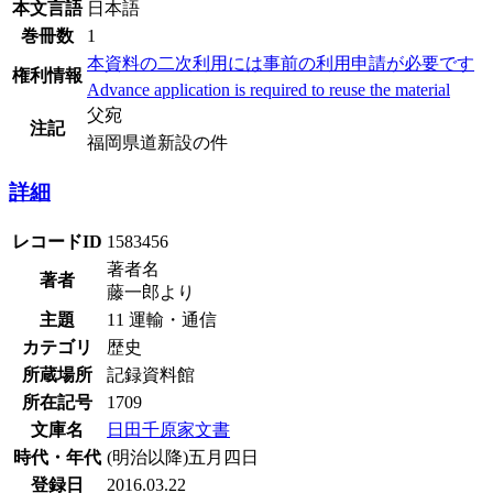
本文言語
日本語
巻冊数
1
本資料の二次利用には事前の利用申請が必要です
権利情報
Advance application is required to reuse the material
父宛
注記
福岡県道新設の件
詳細
レコードID
1583456
著者名
著者
藤一郎より
主題
11 運輸・通信
カテゴリ
歴史
所蔵場所
記録資料館
所在記号
1709
文庫名
日田千原家文書
時代・年代
(明治以降)五月四日
登録日
2016.03.22