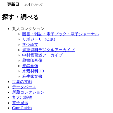
更新日
2017.09.07
探す・調べる
九大コレクション
図書・雑誌・電子ブック・電子ジャーナル
リポジトリ（QIR）
学位論文
貴重資料デジタルアーカイブ
中村哲著述アーカイブ
蔵書印画像
炭鉱画像
水素材料DB
麻生家文書
世界の文献
データベース
所蔵コレクション
九大出版物
電子展示
Cute.Guides