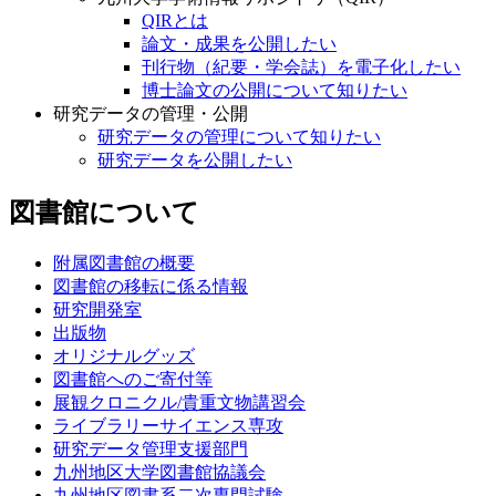
QIRとは
論文・成果を公開したい
刊行物（紀要・学会誌）を電子化したい
博士論文の公開について知りたい
研究データの管理・公開
研究データの管理について知りたい
研究データを公開したい
図書館について
附属図書館の概要
図書館の移転に係る情報
研究開発室
出版物
オリジナルグッズ
図書館へのご寄付等
展観クロニクル/貴重文物講習会
ライブラリーサイエンス専攻
研究データ管理支援部門
九州地区大学図書館協議会
九州地区図書系二次専門試験