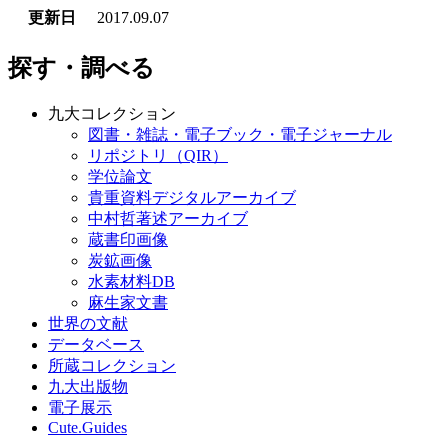
更新日
2017.09.07
探す・調べる
九大コレクション
図書・雑誌・電子ブック・電子ジャーナル
リポジトリ（QIR）
学位論文
貴重資料デジタルアーカイブ
中村哲著述アーカイブ
蔵書印画像
炭鉱画像
水素材料DB
麻生家文書
世界の文献
データベース
所蔵コレクション
九大出版物
電子展示
Cute.Guides