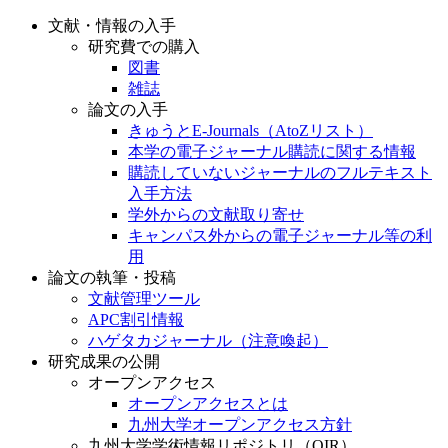
文献・情報の入手
研究費での購入
図書
雑誌
論文の入手
きゅうとE-Journals（AtoZリスト）
本学の電子ジャーナル購読に関する情報
購読していないジャーナルのフルテキスト
入手方法
学外からの文献取り寄せ
キャンパス外からの電子ジャーナル等の利
用
論文の執筆・投稿
文献管理ツール
APC割引情報
ハゲタカジャーナル（注意喚起）
研究成果の公開
オープンアクセス
オープンアクセスとは
九州大学オープンアクセス方針
九州大学学術情報リポジトリ（QIR）