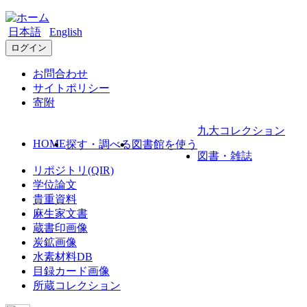
日本語
English
ログイン
お問合わせ
サイトポリシー
寄附
九大コレクション
HOME
探す・調べる
図書館を使う
図書・雑誌
リポジトリ(QIR)
学位論文
貴重資料
麻生家文書
蔵書印画像
炭鉱画像
水素材料DB
目録カード画像
所蔵コレクション