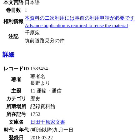
本文言語
日本語
巻冊数
1
本資料の二次利用には事前の利用申請が必要です
権利情報
Advance application is required to reuse the material
千原宛
注記
筑前道路見分の件
詳細
レコードID
1583454
著者名
著者
長野より
主題
11 運輸・通信
カテゴリ
歴史
所蔵場所
記録資料館
所在記号
1752
文庫名
日田千原家文書
時代・年代
(明治以降)九月一日
登録日
2016.03.22