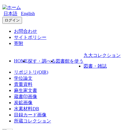
日本語
English
ログイン
お問合わせ
サイトポリシー
寄附
九大コレクション
HOME
探す・調べる
図書館を使う
図書・雑誌
リポジトリ(QIR)
学位論文
貴重資料
麻生家文書
蔵書印画像
炭鉱画像
水素材料DB
目録カード画像
所蔵コレクション