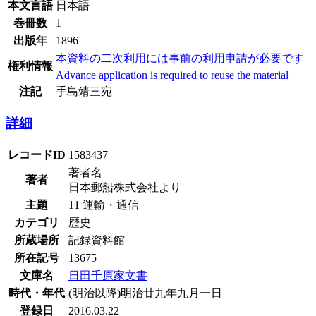
本文言語
日本語
巻冊数
1
出版年
1896
本資料の二次利用には事前の利用申請が必要です
権利情報
Advance application is required to reuse the material
注記
手島靖三宛
詳細
レコードID
1583437
著者名
著者
日本郵船株式会社より
主題
11 運輸・通信
カテゴリ
歴史
所蔵場所
記録資料館
所在記号
13675
文庫名
日田千原家文書
時代・年代
(明治以降)明治廿九年九月一日
登録日
2016.03.22