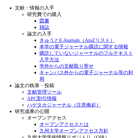
文献・情報の入手
研究費での購入
図書
雑誌
論文の入手
きゅうとE-Journals（AtoZリスト）
本学の電子ジャーナル購読に関する情報
購読していないジャーナルのフルテキスト
入手方法
学外からの文献取り寄せ
キャンパス外からの電子ジャーナル等の利
用
論文の執筆・投稿
文献管理ツール
APC割引情報
ハゲタカジャーナル（注意喚起）
研究成果の公開
オープンアクセス
オープンアクセスとは
九州大学オープンアクセス方針
九州大学学術情報リポジトリ（QIR）