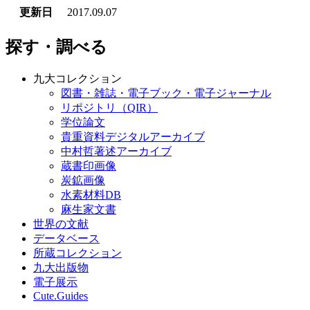
更新日
2017.09.07
探す・調べる
九大コレクション
図書・雑誌・電子ブック・電子ジャーナル
リポジトリ（QIR）
学位論文
貴重資料デジタルアーカイブ
中村哲著述アーカイブ
蔵書印画像
炭鉱画像
水素材料DB
麻生家文書
世界の文献
データベース
所蔵コレクション
九大出版物
電子展示
Cute.Guides