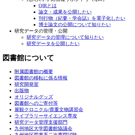
QIRとは
論文・成果を公開したい
刊行物（紀要・学会誌）を電子化したい
博士論文の公開について知りたい
研究データの管理・公開
研究データの管理について知りたい
研究データを公開したい
図書館について
附属図書館の概要
図書館の移転に係る情報
研究開発室
出版物
オリジナルグッズ
図書館へのご寄付等
展観クロニクル/貴重文物講習会
ライブラリーサイエンス専攻
研究データ管理支援部門
九州地区大学図書館協議会
九州地区図書系二次専門試験